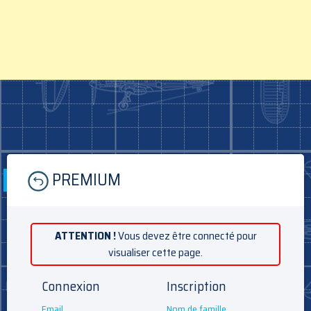
Skip
PREMIUM
to
content
ATTENTION !
Vous devez être connecté pour
visualiser cette page.
Connexion
Inscription
Email
Nom de famille