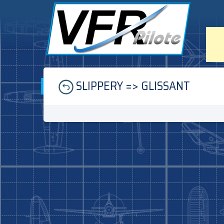
Skip
SLIPPERY => GLISSANT
to
content