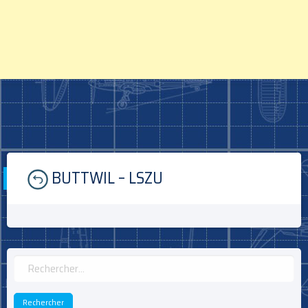
Skip
BUTTWIL – LSZU
to
content
Rechercher :