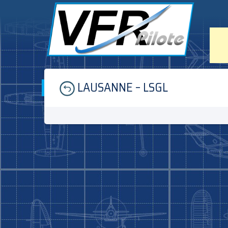
Skip
LAUSANNE – LSGL
to
content