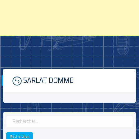
Skip
SARLAT DOMME
to
content
Rechercher :