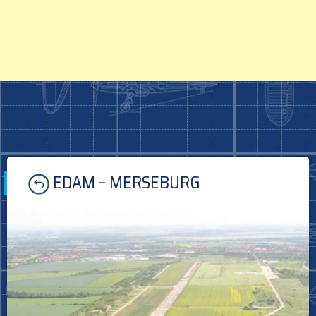
Skip
EDAM – MERSEBURG
to
content