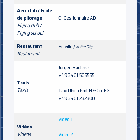
Aéroclub / Ecole
de pilotage
Cf Gestionnaire AD
Flying club /
Flying school
Restaurant
En ville /
In the City
Restaurant
Jürgen Buchner
+49 3461 505555
Taxis
Taxis
Taxi Ulrich GmbH & Co. KG
+49 3461 232300
Video 1
Vidéos
Videos
Video 2