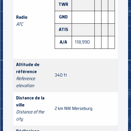
TWR
GND
Radio
ATC
ATIS
A/A
118,990
Altitude de
référence
340 ft
Reference
elevation
Distance de la
ville
2 km NW Merseburg
Distance of the
city