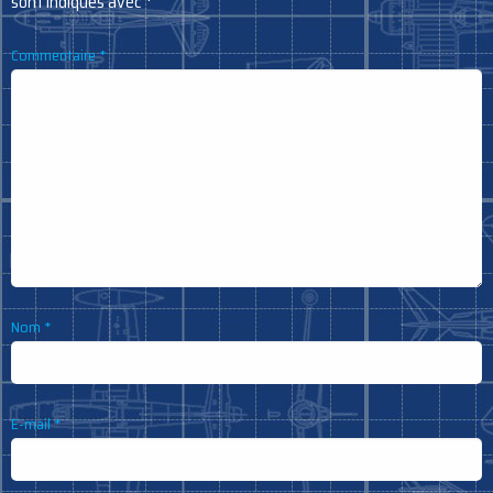
sont indiqués avec
*
Commentaire
*
Nom
*
E-mail
*