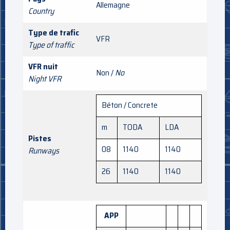
Allemagne
Country
Type de trafic
VFR
Type of traffic
VFR nuit
Non /
No
Night VFR
Béton / Concrete
m
TODA
LDA
Pistes
08
1140
1140
Runways
26
1140
1140
APP