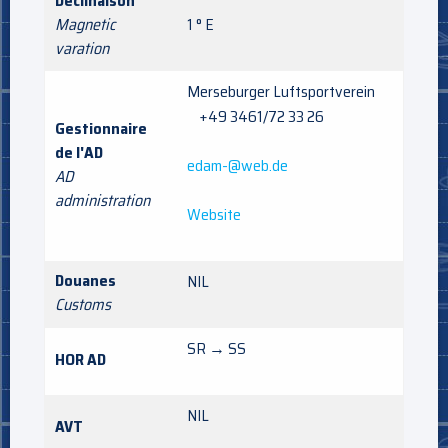
Déclinaison
Magnetic
1 ° E
varation
Merseburger Luftsportverein
+49 3461/72 33 26
Gestionnaire
de l'AD
edam-@web.de
AD
administration
Website
Douanes
NIL
Customs
SR → SS
HOR AD
NIL
AVT