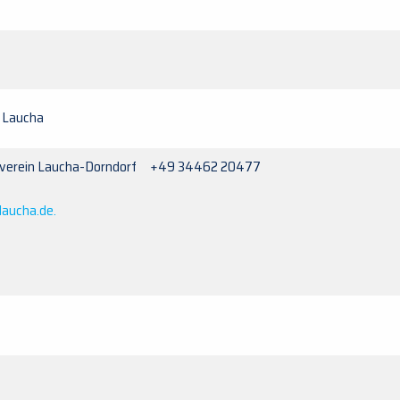
 Laucha
tverein Laucha-Dorndorf +49 34462 20477
laucha.de.