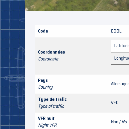
Code
EDBL
Latitud
Coordonnées
Longitu
Coordinate
Pays
Allemagn
Country
Type de trafic
VFR
Type of traffic
VFR nuit
Non /
No
Night VFR