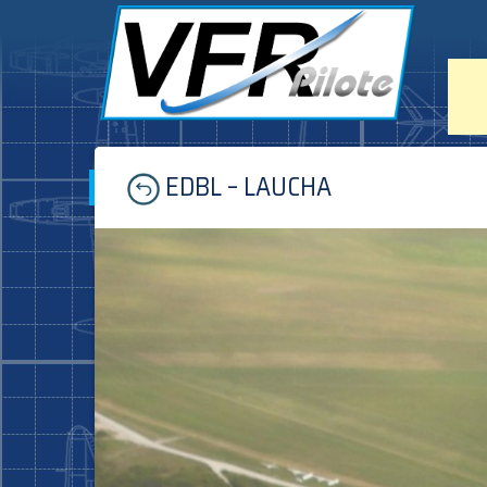
Skip
EDBL – LAUCHA
to
content