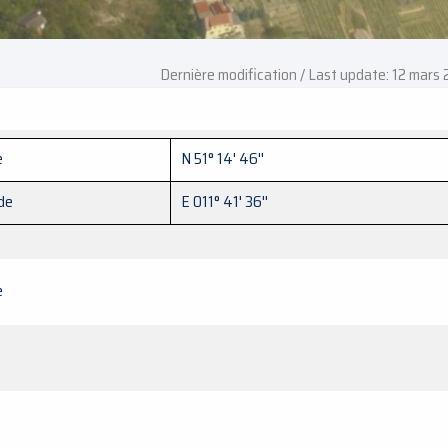
Dernière modification / Last update: 12 mars
e
N 51° 14' 46''
de
E 011° 41' 36''
e