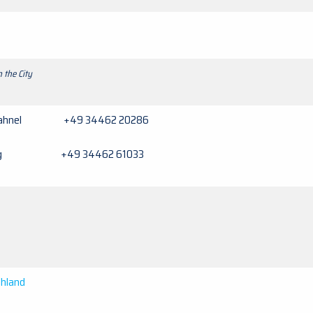
n the City
 Hahnel +49 34462 20286
ielig +49 34462 61033
chland