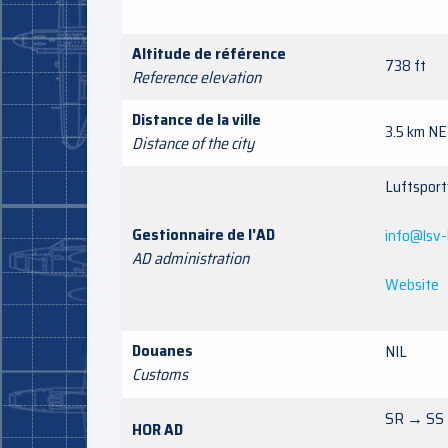
Altitude de référence
738 ft
Reference elevation
Distance de la ville
3.5 km NE
Distance of the city
Luftspor
Gestionnaire de l'AD
info@lsv-
AD administration
Website
Douanes
NIL
Customs
SR → SS
HOR AD