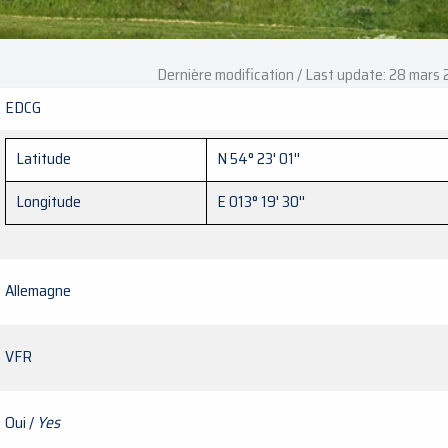
Dernière modification / Last update: 28 mars
EDCG
Latitude
N 54° 23' 01''
Longitude
E 013° 19' 30''
Allemagne
VFR
Oui /
Yes