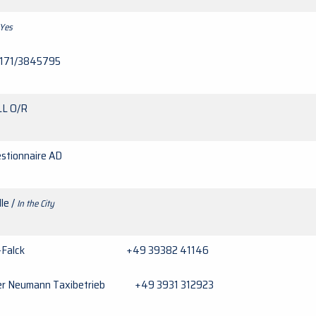
 Yes
171/3845795
LL O/R
estionnaire AD
lle /
In the City
xi-Falck +49 39382 41146
er Neumann Taxibetrieb +49 3931 312923