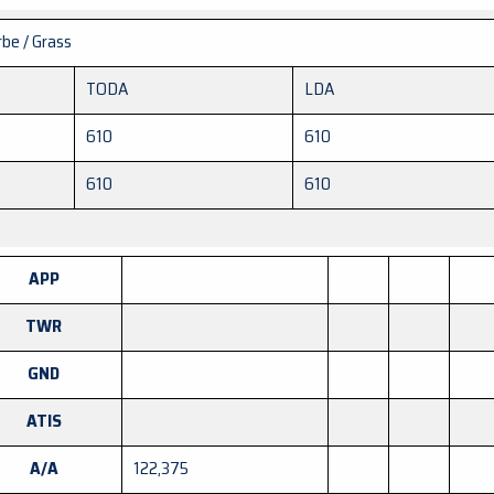
be / Grass
TODA
LDA
610
610
610
610
APP
TWR
GND
ATIS
A/A
122,375