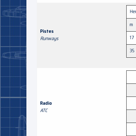
Her
m
Pistes
17
Runways
35
Radio
ATC