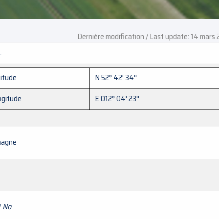
Dernière modification / Last update: 14 mars
L
itude
N 52° 42' 34''
ngitude
E 012° 04' 23''
magne
/
No