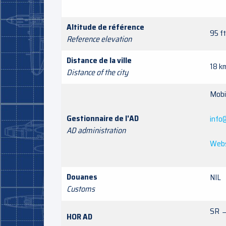
Altitude de référence
95 ft
Reference elevation
Distance de la ville
18 k
Distance of the city
Mob
Gestionnaire de l'AD
info
AD administration
Webs
Douanes
NIL
Customs
SR 
HOR AD