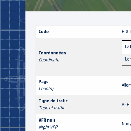
Code
EDC
Lat
Coordonnées
Lo
Coordinate
Pays
Alle
Country
Type de trafic
VFR
Type of traffic
VFR nuit
Non 
Night VFR