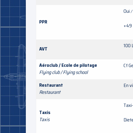
Oui
/
PPR
+49 
100 
AVT
Aéroclub / Ecole de pilotage
Cf G
Flying club / Flying school
Restaurant
En vi
Restaurant
Ta
Taxis
Taxis
Diet