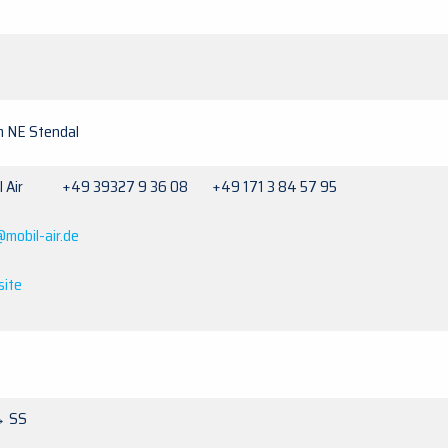
m NE Stendal
il Air +49 39327 9 36 08 +49 171 3 84 57 95
@mobil-air.de
ite
→ SS