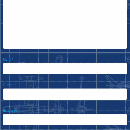
Nom
*
E-mail
*
Site web