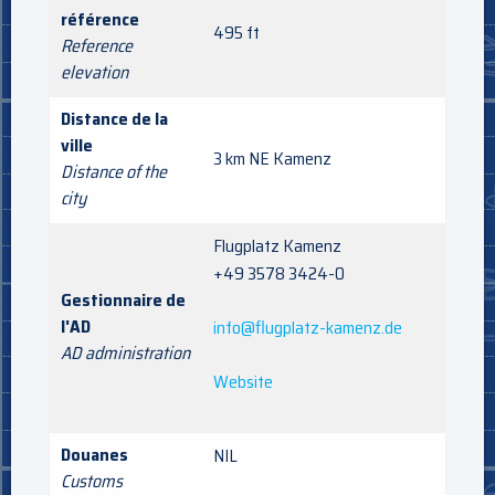
référence
495 ft
Reference
elevation
Distance de la
ville
3 km NE Kamenz
Distance of the
city
Flugplatz Kamenz
+49 3578 3424-0
Gestionnaire de
l'AD
info@flugplatz-kamenz.de
AD administration
Website
Douanes
NIL
Customs