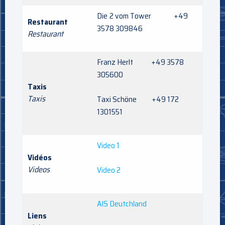
Die
2 vom Tower +49
Restaurant
3578 309846
Restaurant
Franz Herlt +49 3578
305600
Taxis
Taxis
Taxi Schöne +49 172
1301551
Video 1
Vidéos
Videos
Video 2
AIS Deutchland
Liens