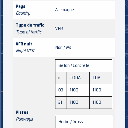
Pays
Allemagne
Country
Type de trafic
VFR
Type of traffic
VFR nuit
Non /
No
Night VFR
Béton / Concrete
m
TODA
LDA
03
1100
1100
21
1100
1100
Pistes
Runways
Herbe / Grass