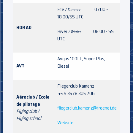
Eté
07.00 -
/ Summer
18.00/SS UTC
HOR AD
Hiver
08.00 - SS
/ Winter
UTC
Avgas 100LL, Super Plus,
AVT
Diesel
Fliegerclub Kamenz
+49 3578 305 706
Aéroclub / Ecole
de pilotage
fliegerclub.kamenz@freenet.de
Flying club /
Flying school
Website