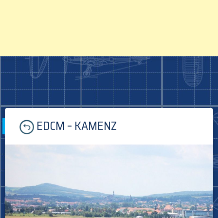
Skip
EDCM – KAMENZ
to
content