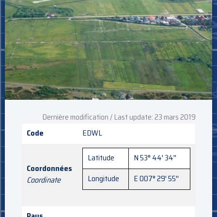
Dernière modification / Last update: 23 mars 2019
Code
EDWL
Latitude
N 53° 44' 34''
Coordonnées
Longitude
E 007° 29' 55''
Coordinate
Pays