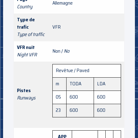
Allemagne
Country
Type de
trafic
VFR
Type of traffic
VFR nuit
Non /
No
Night VFR
Revêtue / Paved
m
TODA
LDA
Pistes
05
600
600
Runways
23
600
600
APP