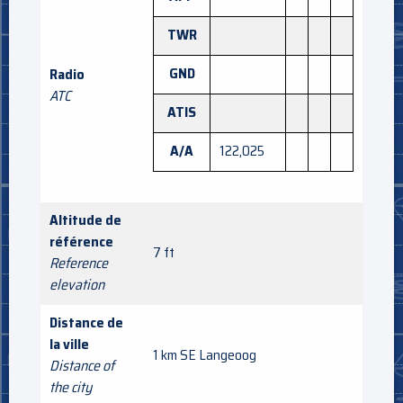
TWR
GND
Radio
ATC
ATIS
A/A
122,025
Altitude de
référence
7 ft
Reference
elevation
Distance de
la ville
1 km SE Langeoog
Distance of
the city