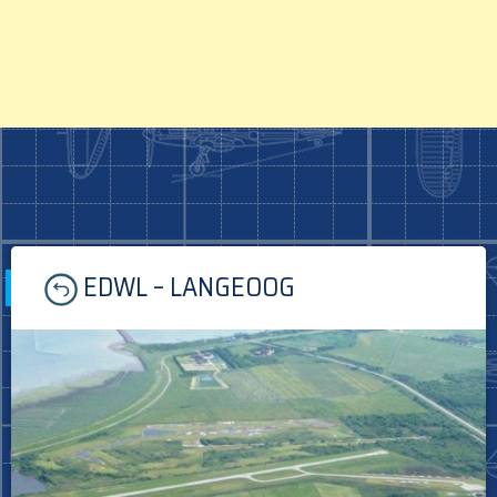
Skip
EDWL – LANGEOOG
to
content