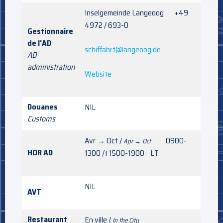
Inselgemeinde Langeoog +49
4972 / 693-0
Gestionnaire
de l'AD
schiffahrt@langeoog.de
AD
administration
Website
Douanes
NIL
Customs
Avr → Oct /
0900-
Apr → Oct
HOR AD
1300 /t 1500-1900 LT
NIL
AVT
Restaurant
En ville /
In the City