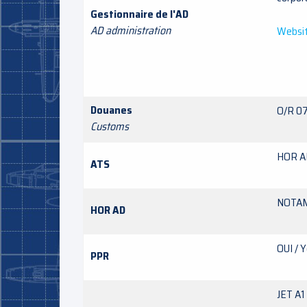
Gestionnaire de l'AD
AD administration
Websi
Douanes
O/R 07
Customs
HOR A
ATS
NOTA
HOR AD
OUI / 
PPR
JET A1