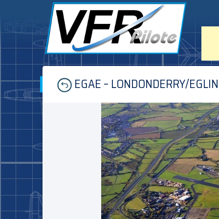
Skip
EGAE – LONDONDERRY/EGLI
to
content