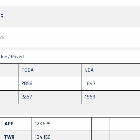
FR
es
tue / Paved
TODA
LDA
2898
1847
2267
1969
APP
123.625
TWR
134.150