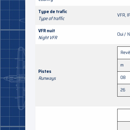
Type de trafic
VFR, I
Type of traffic
VFR nuit
Oui /
Y
Night VFR
Revê
m
Pistes
08
Runways
26