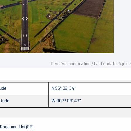
Dernière modification / Last update: 4 juin
tude
N 55° 02' 34''
itude
W 007° 09' 43''
Royaume-Uni (GB)