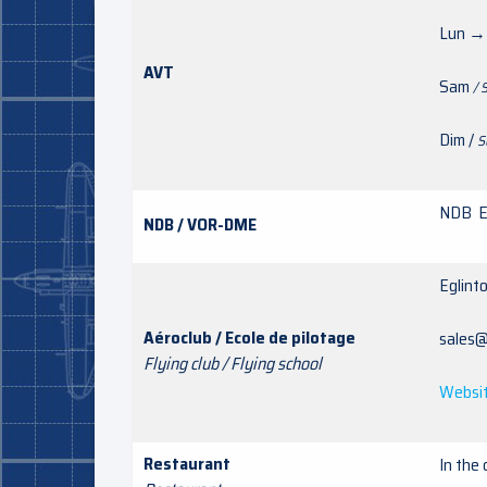
Lun →
AVT
Sam
/ 
Dim /
S
NDB E
NDB / VOR-DME
Eglin
Aéroclub / Ecole de pilotage
sales@
Flying club / Flying school
Websi
Restaurant
In the 