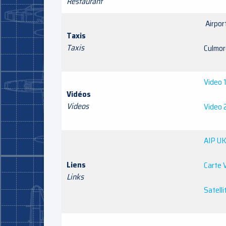
Restaurant
Airpo
Taxis
Taxis
Culmo
Video 
Vidéos
Videos
Video 
AIP U
Liens
Carte 
Links
Satelli