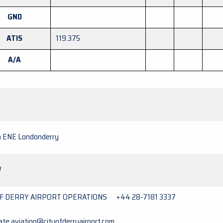
GND
ATIS
119.375
A/A
m ENE Londonderry
W
OF DERRY AIRPORT OPERATIONS +44 28-7181 3337
ate.aviation@cityofderryairport.com