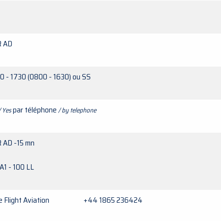
 AD
0 - 1730 (0800 - 1630) ou SS
par téléphone
/ Yes
/ by telephone
 AD -15 mn
A1 - 100 LL
e Flight Aviation +44 1865 236424