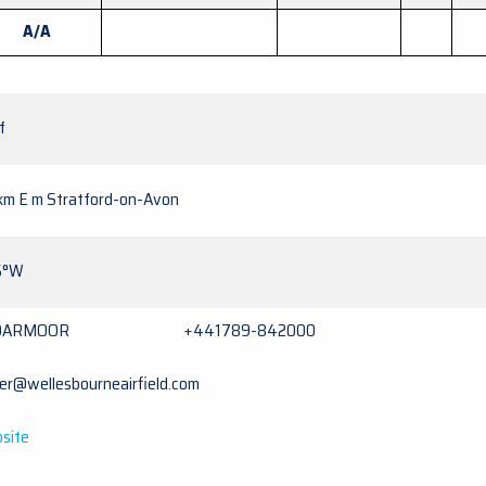
A/A
f
 km E m Stratford-on-Avon
5°W
DARMOOR +441789-842000
er@wellesbourneairfield.com
site