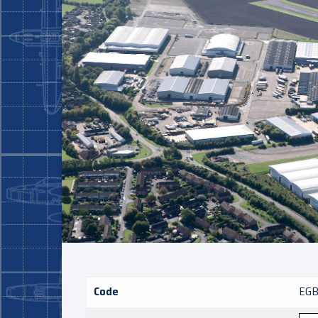
Code
EG