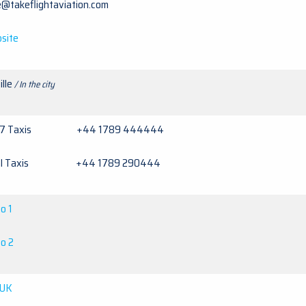
e@takeflightaviation.com
site
ille
/ In the city
x7 Taxis +44 1789 444444
eal Taxis +44 1789 290444
o 1
o 2
 UK