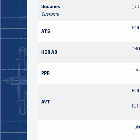
Douanes
O/R
Customs
HOR
ATS
090
HOR AD
Oui
PPR
HOR
AVT
JET 
Tak