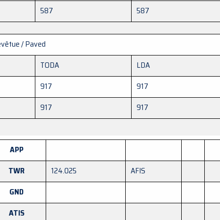
587
587
vêtue / Paved
TODA
LDA
917
917
6
917
917
APP
TWR
124.025
AFIS
GND
ATIS