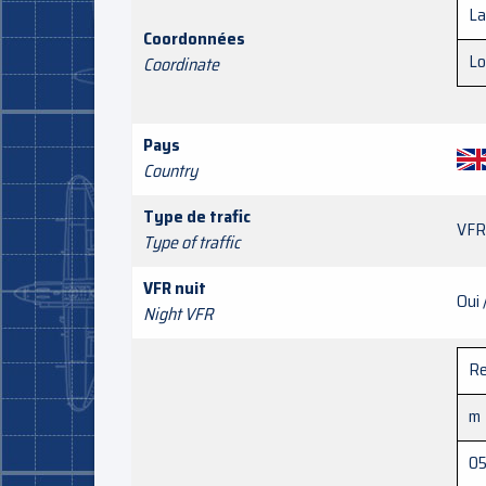
La
Coordonnées
Lo
Coordinate
Pays
Country
Type de trafic
VFR
Type of traffic
VFR nuit
Oui 
Night VFR
Re
m
0