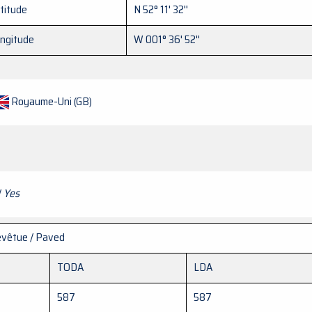
titude
N 52° 11' 32''
ngitude
W 001° 36' 52''
Royaume-Uni (GB)
/
Yes
vêtue / Paved
TODA
LDA
5
587
587