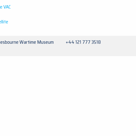
te VAC
llite
lesbourne Wartime Museum +44 121 777 3518