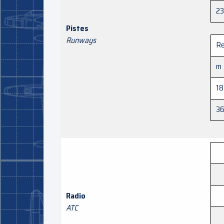
23
Pistes
Runways
Re
m
18
3
Radio
ATC