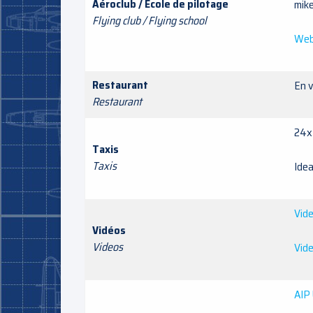
Aéroclub / Ecole de pilotage
mik
Flying club / Flying school
Web
Restaurant
En v
Restaurant
24
Taxis
Taxis
Id
Vide
Vidéos
Videos
Vide
AIP