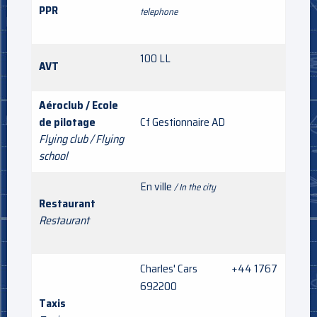
PPR
telephone
100 LL
AVT
Aéroclub / Ecole
de pilotage
Cf Gestionnaire AD
Flying club / Flying
school
En ville
/ In the city
Restaurant
Restaurant
Charles' Cars +44 1767
692200
Taxis