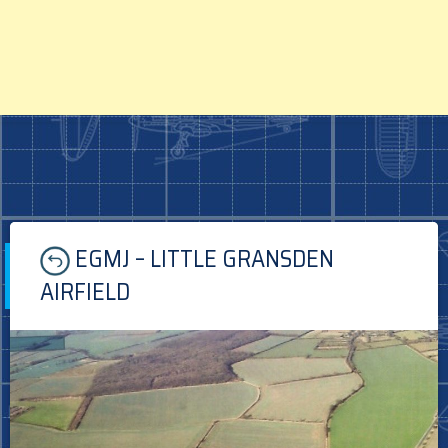
Skip
EGMJ – LITTLE GRANSDEN
to
content
AIRFIELD