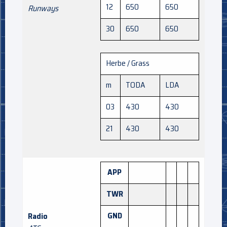
12
650
650
Runways
30
650
650
Herbe / Grass
m
TODA
LDA
03
430
430
21
430
430
APP
TWR
GND
Radio