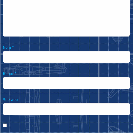
Nom
*
E-mail
*
Site web