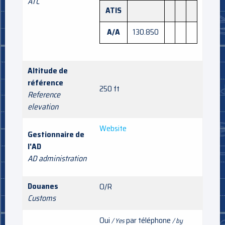
ATC
ATIS
A/A
130.850
Altitude de
référence
250 ft
Reference
elevation
Website
Gestionnaire de
l'AD
AD administration
Douanes
O/R
Customs
Oui
par téléphone
/ Yes
/ by