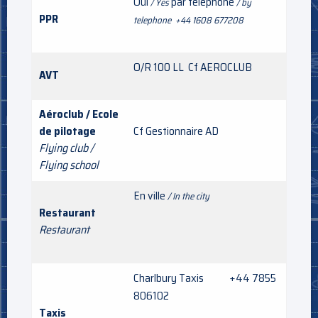
Oui
par téléphone
/ Yes
/ by
PPR
telephone +44 1608 677208
O/R 100 LL Cf AEROCLUB
AVT
Aéroclub / Ecole
de pilotage
Cf Gestionnaire AD
Flying club /
Flying school
En ville
/ In the city
Restaurant
Restaurant
Charlbury Taxis +44 7855
806102
Taxis