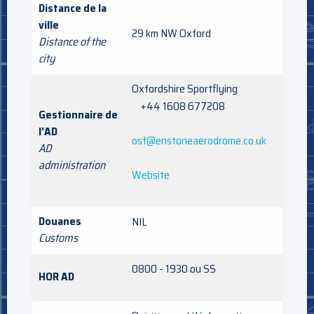
Distance de la
ville
29 km NW Oxford
Distance of the
city
Oxfordshire Sportflying
+44 1608 677208
Gestionnaire de
l'AD
osf@enstoneaerodrome.co.uk
AD
administration
Website
Douanes
NIL
Customs
0800 - 1930 ou SS
HOR AD