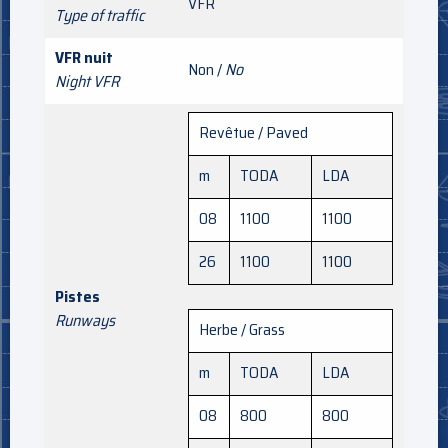
VFR
Type of traffic
VFR nuit
Non /
No
Night VFR
Revêtue / Paved
m
TODA
LDA
08
1100
1100
26
1100
1100
Pistes
Runways
Herbe / Grass
m
TODA
LDA
08
800
800