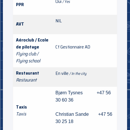
Oui
/ Yes
PPR
NIL
AVT
Aéroclub / Ecole
de pilotage
Cf Gestionnaire AD
Flying club /
Flying school
Restaurant
En ville
/ In the city
Restaurant
Bjørn Tysnes +47 56
30 60 36
Taxis
Taxis
Christian Sande +47 56
30 25 18