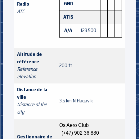
GND
Radio
ATC
ATIS
A/A
123.500
Altitude de
référence
200 ft
Reference
elevation
Distance de la
ville
3,5 km N Hagavik
Distance of the
city
Os Aero Club
(+47)
902 36 880
Gestionnaire de