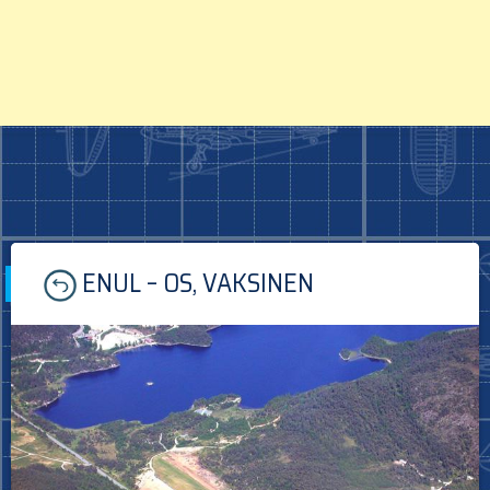
Skip
ENUL – OS, VAKSINEN
to
content