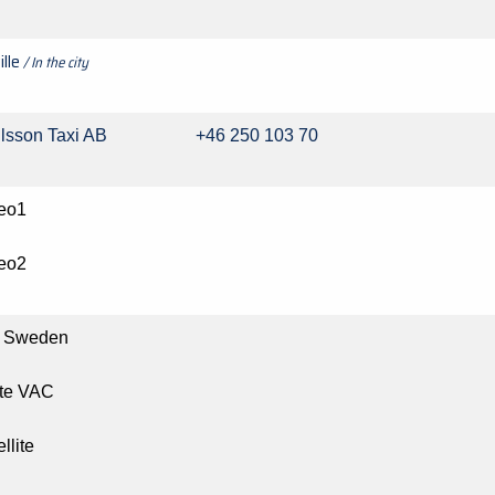
ille
/ In the city
ellsson Taxi AB +46 250 103 70
eo1
eo2
 Sweden
te VAC
llite