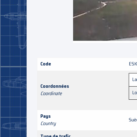
Code
ES
La
Coordonnées
Lo
Coordinate
Pays
Suè
Country
Type de trafic