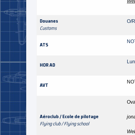
Web
Douanes
O/
Customs
NO
ATS
Lu
HOR AD
NO
AVT
Ova
Aéroclub / Ecole de pilotage
jon
Flying club / Flying school
Web