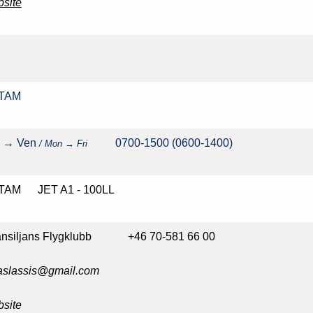
site
R
TAM
n → Ven
0700-1500 (0600-1400)
/ Mon → Fri
TAM JET A1 - 100LL
nsiljans Flygklubb +46 70-581 66 00
aslassis@gmail.com
site