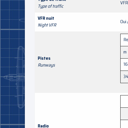
VFR
Type of traffic
VFR nuit
Oui 
Night VFR
Re
m
Pistes
16
Runways
3
Radio