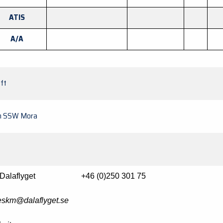
ATIS
A/A
ft
m SSW Mora
E
B Dalaflyget
+46 (0)250 301 75
eskm@dalaflyget.se