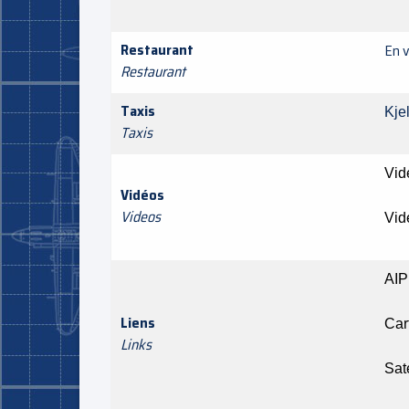
Restaurant
En v
Restaurant
Taxis
Kj
Taxis
Vid
Vidéos
Videos
Vid
AIP
Liens
Car
Links
Sate