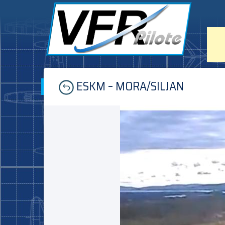
Skip
ESKM – MORA/SILJAN
to
content