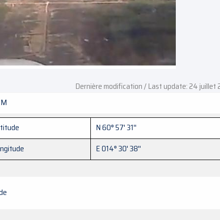
Dernière modification / Last update: 24 juillet
KM
titude
N 60° 57' 31''
ngitude
E 014° 30' 38''
de