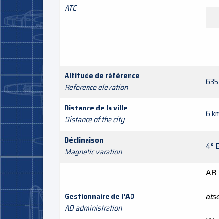
ATC
Altitude de référence
635 
Reference elevation
Distance de la ville
6 k
Distance of the city
Déclinaison
4° 
Magnetic varation
A
Gestionnaire de l'AD
ats
AD administration