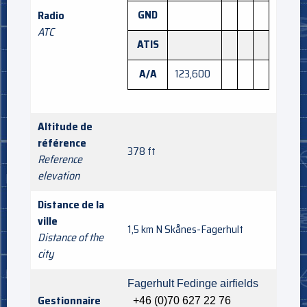
GND
Radio
ATC
ATIS
A/A
123,600
Altitude de
référence
378 ft
Reference
elevation
Distance de la
ville
1,5 km N Skånes-Fagerhult
Distance of the
city
Fagerhult Fedinge airfields
Gestionnaire
+46 (0)
70 627 22 76