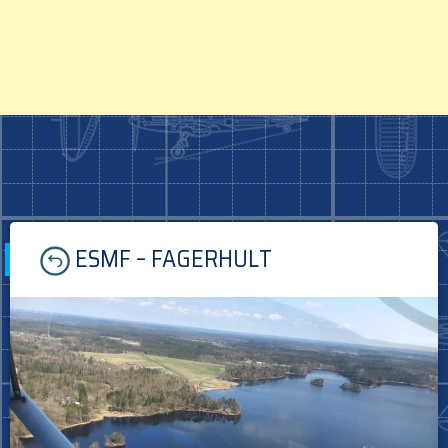
Skip
ESMF – FAGERHULT
to
content