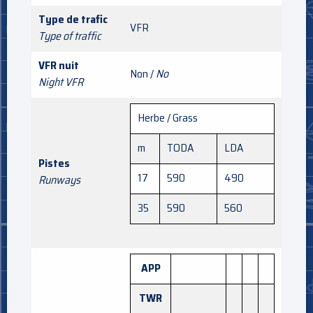
Type de trafic
VFR
Type of traffic
VFR nuit
Non /
No
Night VFR
Herbe / Grass
m
TODA
LDA
Pistes
17
590
490
Runways
35
590
560
APP
TWR