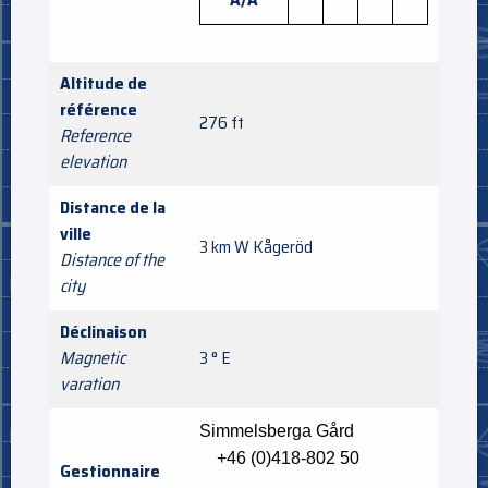
Altitude de
référence
276 ft
Reference
elevation
Distance de la
ville
3 km W Kågeröd
Distance of the
city
Déclinaison
Magnetic
3 ° E
varation
Simmelsberga Gård
+46 (0)418-802 50
Gestionnaire