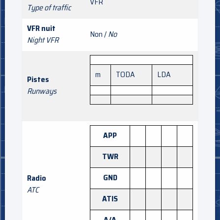
VFR
Type of traffic
VFR nuit
Non /
No
Night VFR
m
TODA
LDA
Pistes
Runways
APP
TWR
GND
Radio
ATC
ATIS
A/A