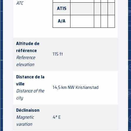
ATC
ATIS
A/A
Altitude de
référence
115 ft
Reference
elevation
Distance de la
ville
14,5 km NW Kristianstad
Distance of the
city
Déclinaison
Magnetic
4° E
varation