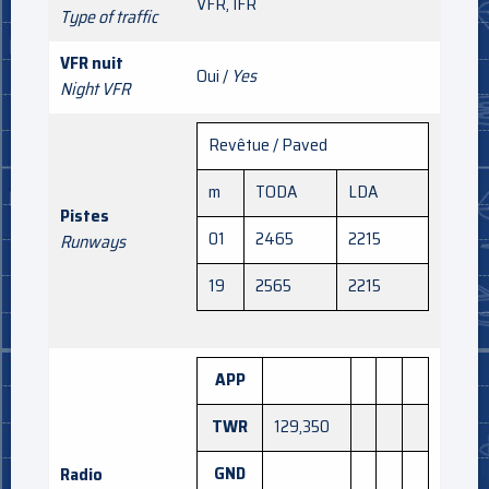
VFR, IFR
Type of traffic
VFR nuit
Oui /
Yes
Night VFR
Revêtue / Paved
m
TODA
LDA
Pistes
01
2465
2215
Runways
19
2565
2215
APP
TWR
129,350
GND
Radio