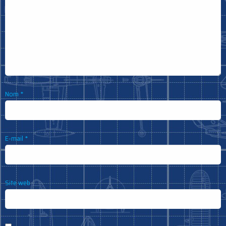
Nom
*
E-mail
*
Site web