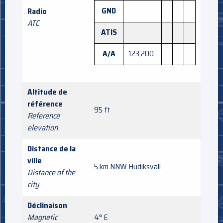
GND
Radio
ATC
ATIS
A/A
123,200
Altitude de
référence
95 ft
Reference
elevation
Distance de la
ville
5 km NNW Hudiksvall
Distance of the
city
Déclinaison
Magnetic
4° E