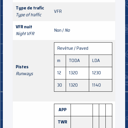
Type de trafic
VFR
Type of traffic
VFR nuit
Non /
No
Night VFR
Revêtue / Paved
m
TODA
LDA
Pistes
12
1320
1230
Runways
30
1320
1140
APP
TWR