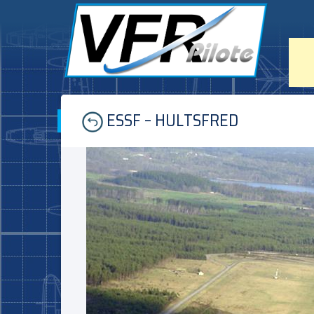
Skip
ESSF – HULTSFRED
to
content