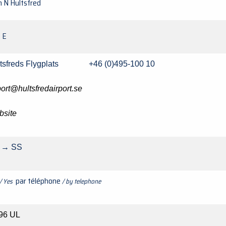
m N Hultsfred
° E
ltsfreds Flygplats +46 (0)495-100 10
port@hultsfredairport.se
site
 → SS
par téléphone
/ Yes
/ by telephone
96 UL