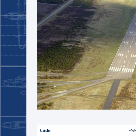
Code
ES