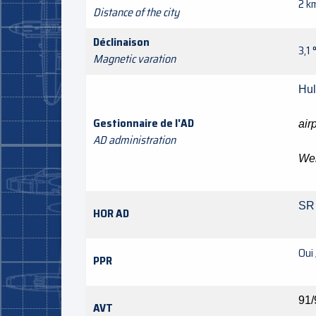
2 k
Distance of the city
Déclinaison
3,1 
Magnetic varation
Hu
Gestionnaire de l'AD
air
AD administration
Web
SR
HOR AD
Oui
PPR
91/
AVT