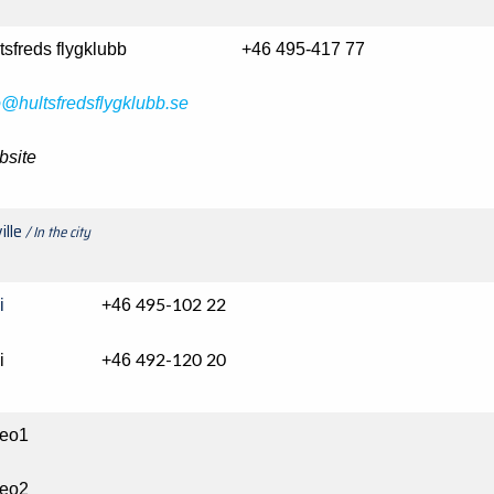
ltsfreds flygklubb +46 495-417 77
o@hultsfredsflygklubb.se
site
ille
/ In the city
Taxi
+46
495-102 22
axi +46
492-120 20
deo1
deo2