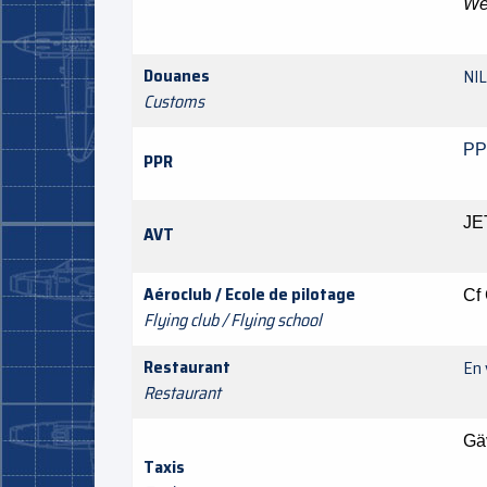
We
Douanes
NIL
Customs
PP
PPR
JE
AVT
Aéroclub / Ecole de pilotage
Cf
Flying club / Flying school
Restaurant
En 
Restaurant
Gä
Taxis