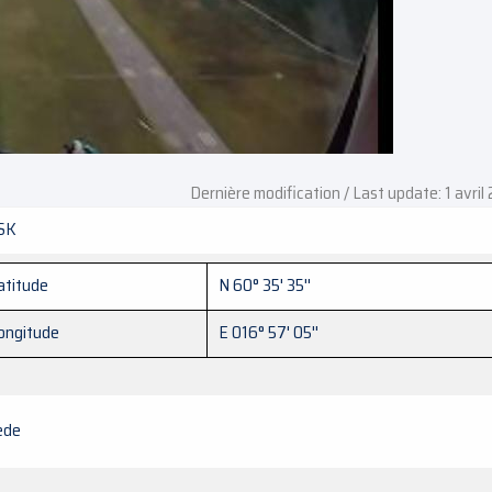
Dernière modification / Last update: 1 avril
SK
atitude
N 60° 35' 35''
ongitude
E 016° 57' 05''
ède