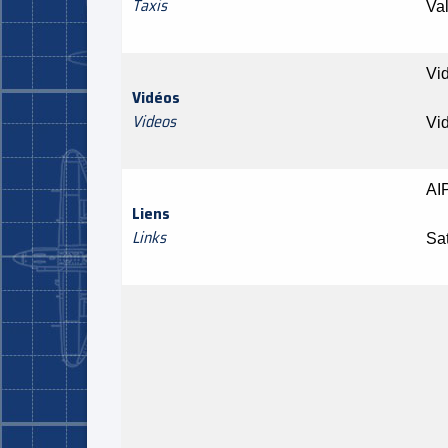
Taxis
Va
Vi
Vidéos
Videos
Vi
AI
Liens
Links
Sat