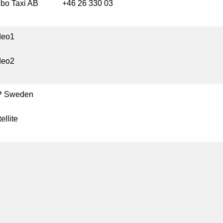
lbo Taxi AB +46 26 330 03
deo1
deo2
P Sweden
ellite