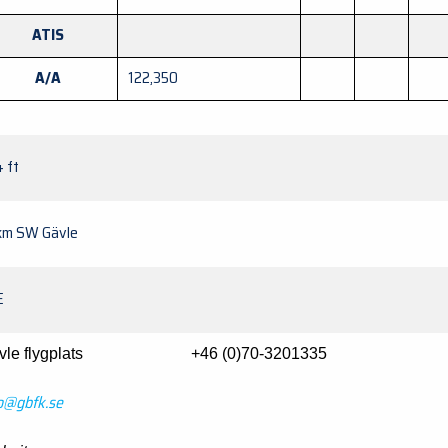
ATIS
A/A
122,350
 ft
km SW Gävle
E
vle flygplats +46 (0)70-3201335
o@gbfk.se