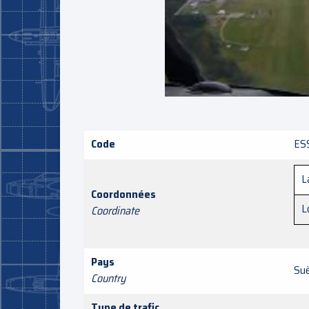
Code
ES
L
Coordonnées
L
Coordinate
Pays
Su
Country
Type de trafic