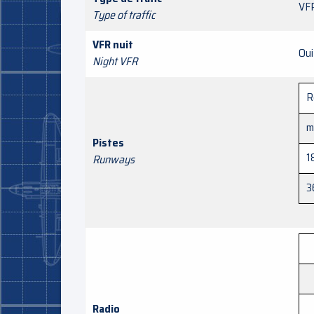
VF
Type of traffic
VFR nuit
Oui
Night VFR
R
m
Pistes
1
Runways
3
Radio