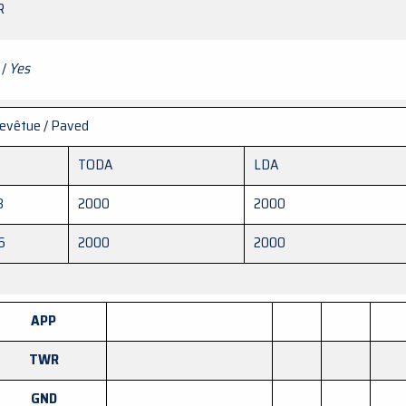
R
 /
Yes
evêtue / Paved
TODA
LDA
8
2000
2000
6
2000
2000
APP
TWR
GND