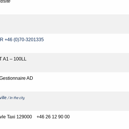
bsite
R +46 (0)70-3201335
T A1 – 100LL
 Gestionnaire AD
ville
/ In the city
vle Taxi 129000 +46 26 12 90 00