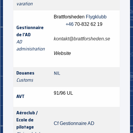
varation
Brattforsheden
Flygklubb
+46
70-832 62 19
Gestionnaire
de l'AD
kontakt@brattforsheden.se
AD
administration
Website
Douanes
NIL
Customs
91/96 UL
AVT
Aéroclub /
Ecole de
Cf Gestionnaire AD
pilotage