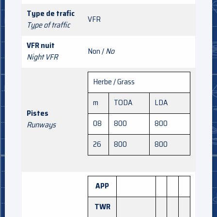
Type de trafic
VFR
Type of traffic
VFR nuit
Non /
No
Night VFR
Herbe / Grass
m
TODA
LDA
Pistes
08
800
800
Runways
26
800
800
APP
TWR