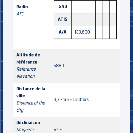
GND
Radio
ATC
ATIS
A/A
123,600
Altitude de
référence
588 ft
Reference
elevation
Distance de la
ville
3,7 km SE Lindfors
Distance of the
city
Déclinaison
Magnetic
4° E