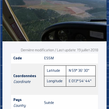
Dernière modification / Last update: 19 juillet 2018
Code
ESSM
Latitude
N 59° 36' 30''
Coordonnées
Longitude
E 013° 54' 44''
Coordinate
Pays
Suède
Country