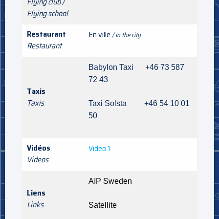
Flying club /
Flying school
Restaurant
En ville
/ In the city
Restaurant
Babylon Taxi +46 73 587
72 43
Taxis
Taxis
Taxi Solsta +46 54 10 01
50
Vidéos
Video 1
Videos
AIP Sweden
Liens
Links
Satellite