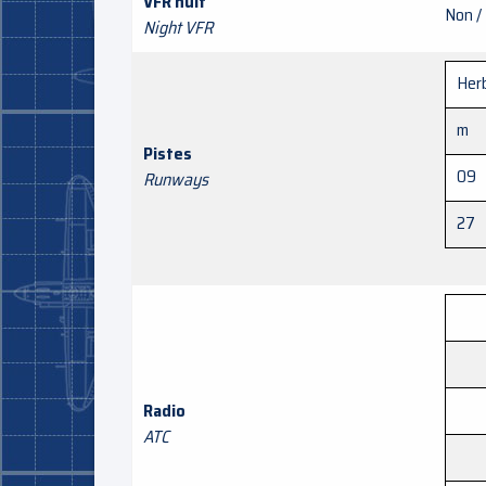
VFR nuit
Non /
Night VFR
Herb
m
Pistes
09
Runways
27
Radio
ATC