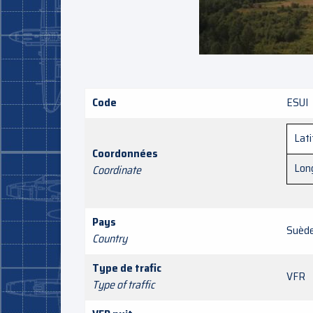
Code
ESUI
Lat
Coordonnées
Lon
Coordinate
Pays
Suèd
Country
Type de trafic
VFR
Type of traffic