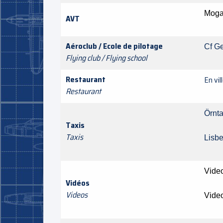
Moga
AVT
Aéroclub / Ecole de pilotage
Cf G
Flying club / Flying school
Restaurant
En vil
Restaurant
Örn
Taxis
Taxis
Lisb
Vide
Vidéos
Videos
Vide