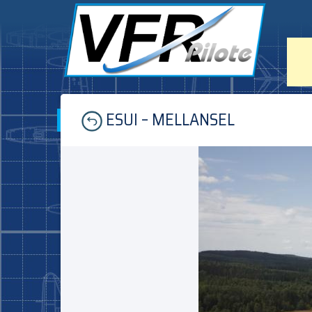
Skip
ESUI – MELLANSEL
to
content