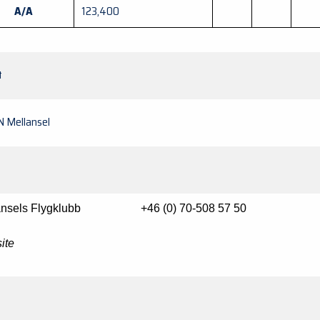
A/A
123,400
t
N Mellansel
lansels Flygklubb
+46 (0)
70-508 57 50
ite