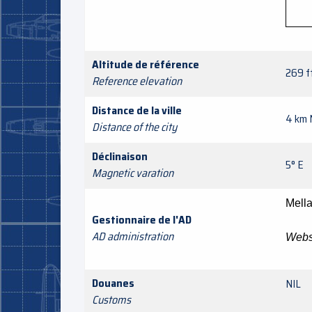
Altitude de référence
269 f
Reference elevation
Distance de la ville
4 km 
Distance of the city
Déclinaison
5° E
Magnetic varation
Mel
Gestionnaire de l'AD
AD administration
Webs
Douanes
NIL
Customs