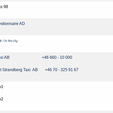
s 98
estionnaire AD
le
/ In the city
taxi AB +46 660 - 10 000
et Strandberg Taxi AB +46 70 - 325 91 67
o1
o2