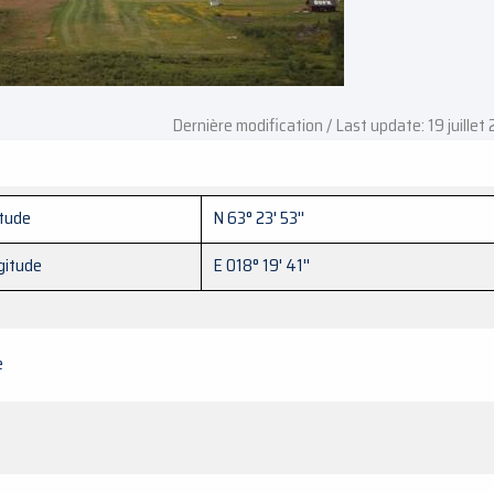
Dernière modification / Last update: 19 juillet
itude
N 63° 23' 53''
gitude
E 018° 19' 41''
e