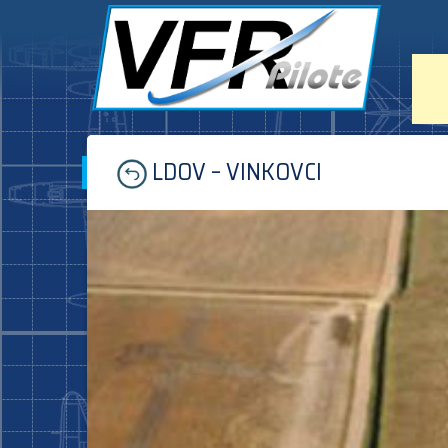
Skip
LDOV – VINKOVCI
to
content