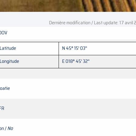
Dernière modification / Last update: 17 avril
DOV
Latitude
N 45° 15' 03''
Longitude
E 018° 45' 32''
roatie
FR
on /
No