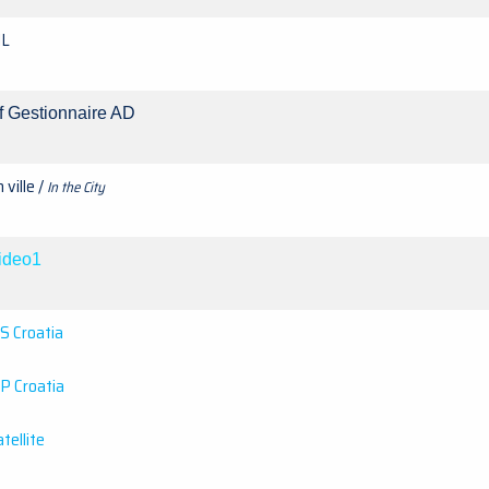
IL
f Gestionnaire AD
 ville /
In the City
ideo1
S Croatia
IP Croatia
tellite