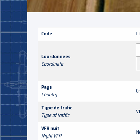
Code
L
Coordonnées
Coordinate
Pays
C
Country
Type de trafic
V
Type of traffic
VFR nuit
N
Night VFR