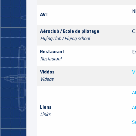
N
AVT
Aéroclub / Ecole de pilotage
C
Flying club / Flying school
Restaurant
En
Restaurant
Vidéos
V
Videos
AI
Liens
A
Links
Sa