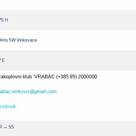
75 ft
 Kms SW Vinkovaca
° E
rakoplovni klub ‘VRABAC
(+385 95) 2000000
rabac.vinkovci@gmail.com
acebook
R → SS