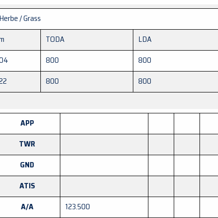
Herbe / Grass
m
TODA
LDA
04
800
800
22
800
800
APP
TWR
GND
ATIS
A/A
123.500