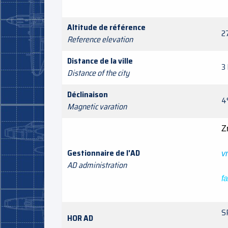
Altitude de référence
2
Reference elevation
Distance de la ville
3
Distance of the city
Déclinaison
4
Magnetic varation
Z
Gestionnaire de l'AD
v
AD administration
f
S
HOR AD