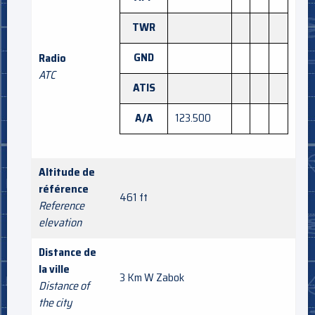
TWR
GND
Radio
ATC
ATIS
A/A
123.500
Altitude de
référence
461 ft
Reference
elevation
Distance de
la ville
3 Km W Zabok
Distance of
the city