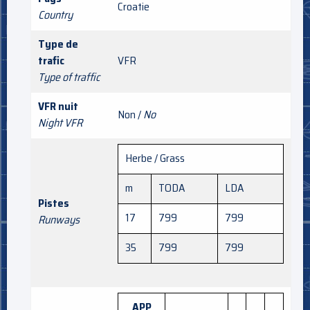
Croatie
Country
Type de
trafic
VFR
Type of traffic
VFR nuit
Non /
No
Night VFR
Herbe / Grass
m
TODA
LDA
Pistes
17
799
799
Runways
35
799
799
APP