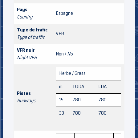
Pays
Espagne
Country
Type de trafic
VFR
Type of traffic
VFR nuit
Non /
No
Night VFR
Herbe / Grass
m
TODA
LDA
Pistes
15
780
780
Runways
33
780
780