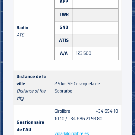
APP
TWR
GND
Radio
ATC
ATIS
A/A
123.500
Distance de la
ville
2.5 km SE Coscojuela de
Distance of the
Sobrarbe
city
Girolibre +34 654 10
10 10 / +34 686 21 93 80
Gestionnaire
de l'AD
volar@girolibre.es