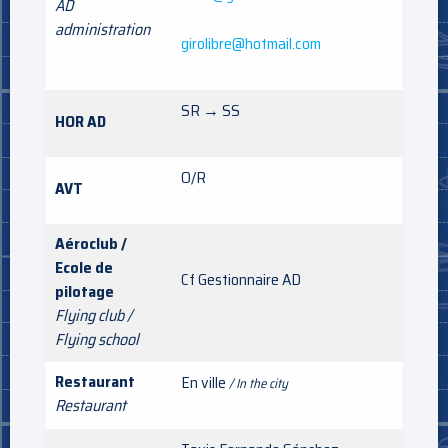
AD
administration
girolibre@hotmail.com
SR → SS
HOR AD
O/R
AVT
Aéroclub /
Ecole de
Cf Gestionnaire AD
pilotage
Flying club /
Flying school
Restaurant
En ville
/ In the city
Restaurant