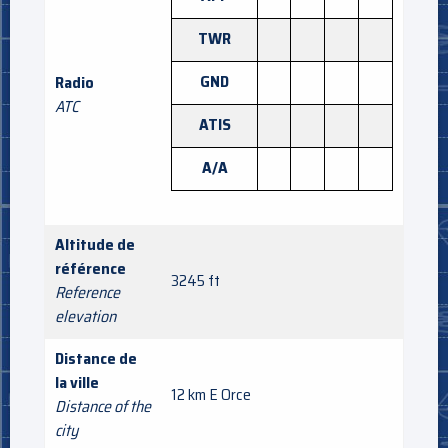
TWR
GND
Radio
ATC
ATIS
A/A
Altitude de
référence
3245 ft
Reference
elevation
Distance de
la ville
12 km E Orce
Distance of the
city