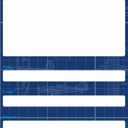
Nom
*
E-mail
*
Site web