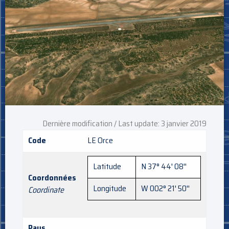
Dernière modification / Last update: 3 janvier 2019
Code
LE Orce
Latitude
N 37° 44' 08''
Coordonnées
Longitude
W 002° 21' 50''
Coordinate
Pays