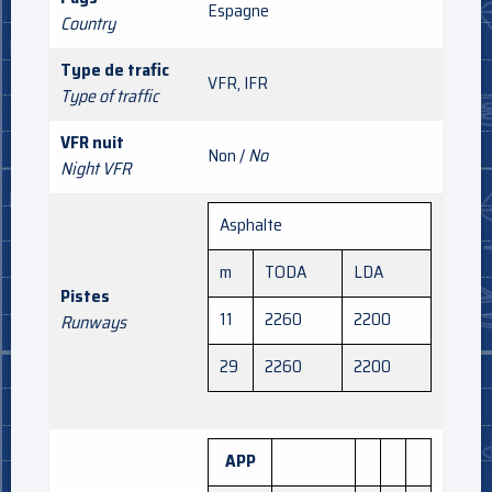
Espagne
Country
Type de trafic
VFR, IFR
Type of traffic
VFR nuit
Non /
No
Night VFR
Asphalte
m
TODA
LDA
Pistes
11
2260
2200
Runways
29
2260
2200
APP