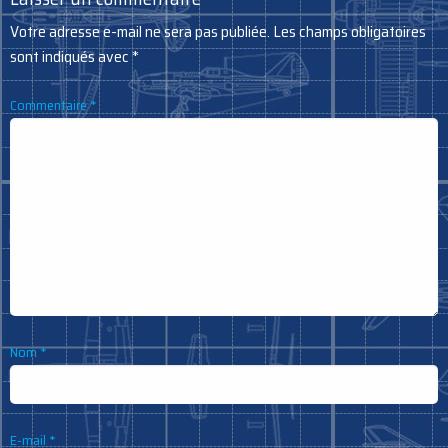
Votre adresse e-mail ne sera pas publiée.
Les champs obligatoires
sont indiqués avec
*
Commentaire
*
Nom
*
E-mail
*