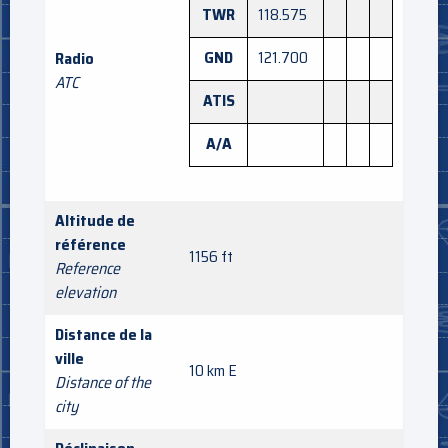
TWR
118.575
GND
121.700
Radio
ATC
ATIS
A/A
Altitude de
référence
1156 ft
Reference
elevation
Distance de la
ville
10 km E
Distance of the
city