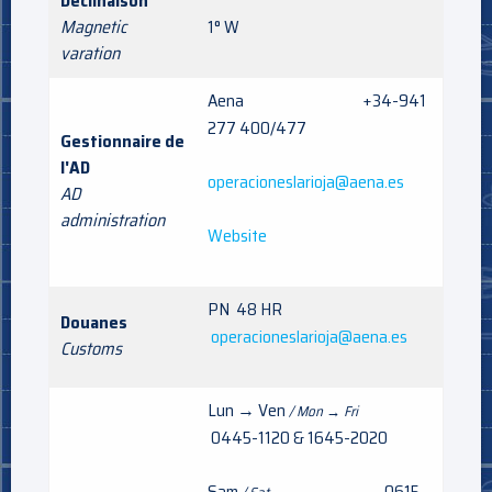
Déclinaison
Magnetic
1° W
varation
Aena +34-941
277 400/477
Gestionnaire de
l'AD
operacioneslarioja@aena.es
AD
administration
Website
PN 48 HR
Douanes
operacioneslarioja@aena.es
Customs
Lun → Ven
/ Mon → Fri
0445-1120 & 1645-2020
Sam
0615-