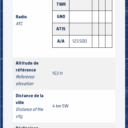
TWR
GND
Radio
ATC
ATIS
A/A
123.500
Altitude de
référence
153 ft
Reference
elevation
Distance de la
ville
4 km SW
Distance of the
city