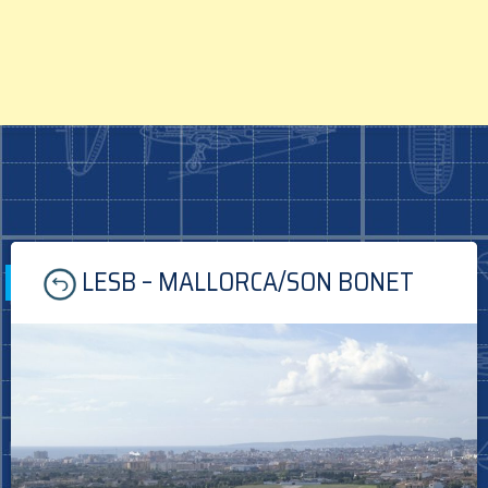
Skip
LESB – MALLORCA/SON BONET
to
content