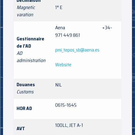
Déclinaison
Magnetic
1° E
varation
Aena +34-
971 449 861
Gestionnaire
de l'AD
pmi_tepos_sb@aena.es
AD
administration
Website
Douanes
NIL
Customs
0615-1645
HOR AD
100LL, JET A-1
AVT