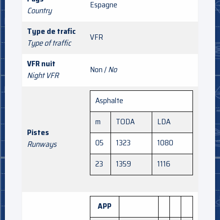
Espagne
Country
Type de trafic
VFR
Type of traffic
VFR nuit
Non /
No
Night VFR
Asphalte
m
TODA
LDA
Pistes
05
1323
1080
Runways
23
1359
1116
APP