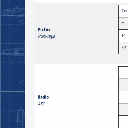
Ter
m
Pistes
14
Runways
32
Radio
ATC