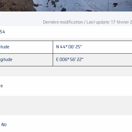
Dernière modification / Last update: 17 février
654
itude
N 44° 06' 25''
gitude
E 006° 56' 22''
ce
/
No