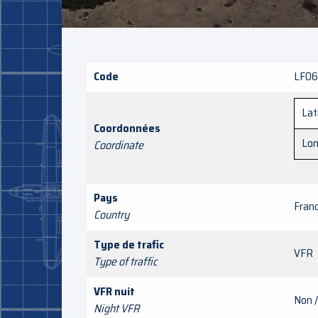
Code
LF0
Lat
Coordonnées
Lon
Coordinate
Pays
Fran
Country
Type de trafic
VFR
Type of traffic
VFR nuit
Non 
Night VFR