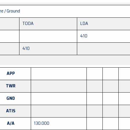
re / Ground
TODA
LDA
410
410
APP
TWR
GND
ATIS
A/A
130.000