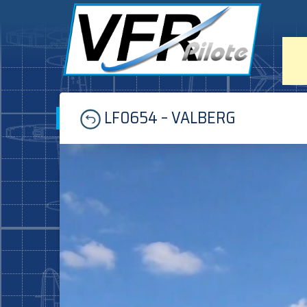
Skip
LF0654 – VALBERG
to
content