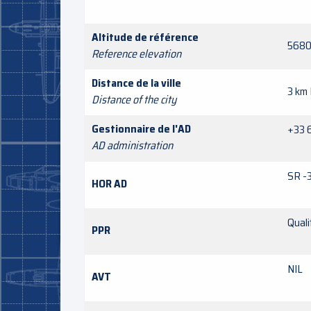
Altitude de référence
5680
Reference elevation
Distance de la ville
3 km
Distance of the city
Gestionnaire de l'AD
+33 6
AD administration
SR -
HOR AD
Quali
PPR
NIL
AVT