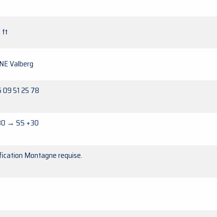
 ft
 NE Valberg
 09 51 25 78
30 → SS +30
fication Montagne requise.