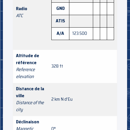
GND
Radio
ATC
ATIS
A/A
123.500
Altitude de
référence
328 ft
Reference
elevation
Distance de la
ville
2 km N d’Eu
Distance of the
city
Déclinaison
Magnetic
0°