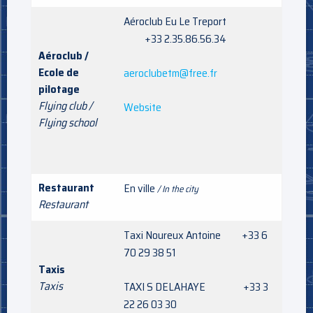
Aéroclub Eu Le Treport
+33 2.35.86.56.34
Aéroclub /
Ecole de
aeroclubetm@free.fr
pilotage
Flying club /
Website
Flying school
Restaurant
En ville
/ In the city
Restaurant
Taxi Noureux Antoine +33 6
70 29 38 51
Taxis
Taxis
TAXI S DELAHAYE +33 3
22 26 03 30