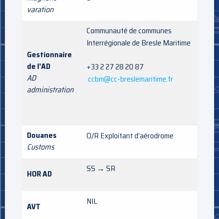
varation
Communauté de communes
Interrégionale de Bresle Maritime
Gestionnaire
de l'AD
+33 2 27 28 20 87
AD
ccbm@cc-breslemaritime.fr
administration
Douanes
O/R Exploitant d’aérodrome
Customs
SS → SR
HOR AD
NIL
AVT