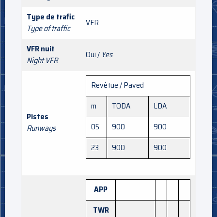
Type de trafic
VFR
Type of traffic
VFR nuit
Oui /
Yes
Night VFR
Revêtue / Paved
m
TODA
LDA
Pistes
05
900
900
Runways
23
900
900
APP
TWR