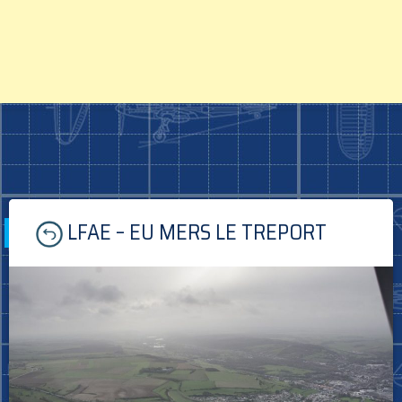
Skip
LFAE – EU MERS LE TREPORT
to
content