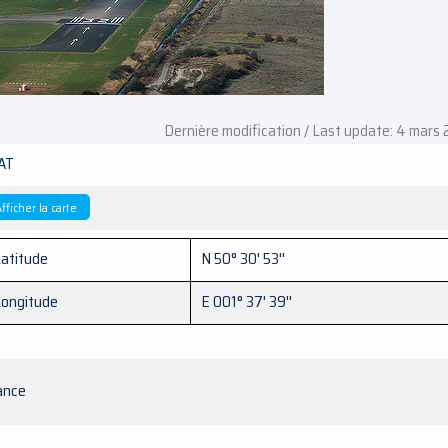
Dernière modification / Last update: 4 mars
AT
fficher la carte
atitude
N 50° 30' 53''
Longitude
E 001° 37' 39''
ance