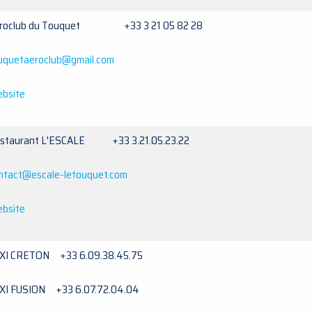
roclub du Touquet +33 3 21 05 82 28
uquetaeroclub@gmail.com
bsite
staurant L'ESCALE +33 3.21.05.23.22
ntact@escale-letouquet.com
bsite
XI CRETON +33 6.09.38.45.75
XI FUSION +33 6.07.72.04.04