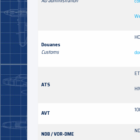
AD administration
co
We
HO
Douanes
Customs
do
ET
ATS
HI
10
AVT
ND
NDB / VOR-DME