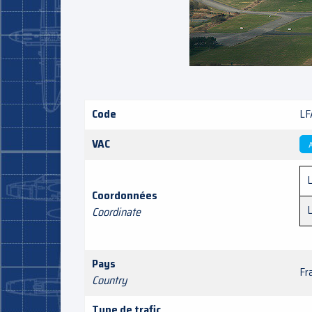
Code
LF
VAC
A
L
Coordonnées
Coordinate
Pays
Fr
Country
Type de trafic