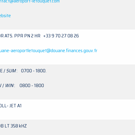
ntact@aeroport-letouquet.com
bsite
R ATS. PPR PN 2 HR +33 9 70 27 08 26
uane-aeroportletouquet@douane.finances.gouv.fr
E /
SUM
: 0700 - 1800.
V /
WIN
: 0800 - 1800
0LL- JET A1
B LT 358 kHZ