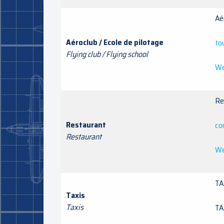
Aé
Aéroclub / Ecole de pilotage
to
Flying club / Flying school
We
Re
Restaurant
co
Restaurant
We
TA
Taxis
Taxis
TA