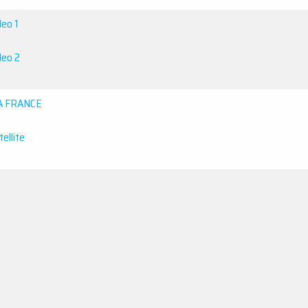
deo 1
deo 2
A FRANCE
ellite