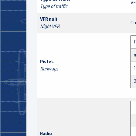
VF
Type of traffic
VFR nuit
Ou
Night VFR
Pistes
1
Runways
3
Radio