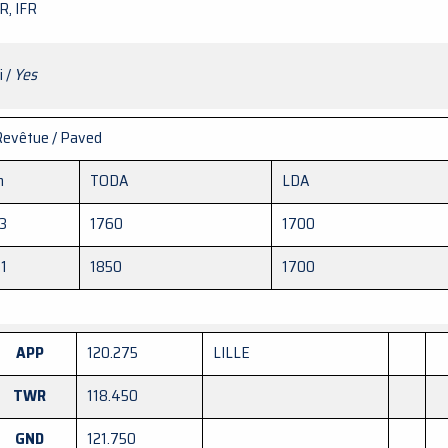
R, IFR
i /
Yes
Revêtue / Paved
m
TODA
LDA
3
1760
1700
1
1850
1700
APP
120.275
LILLE
TWR
118.450
GND
121.750