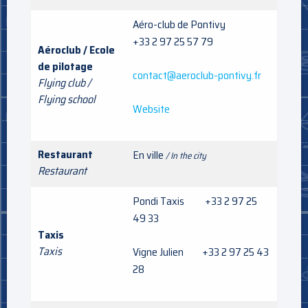
Aéro-club de Pontivy
+33 2 97 25 57 79
Aéroclub / Ecole
de pilotage
contact@aeroclub-pontivy.fr
Flying club /
Flying school
Website
Restaurant
En ville
/ In the city
Restaurant
Pondi Taxis +33 2 97 25
49 33
Taxis
Taxis
Vigne Julien +33 2 97 25 43
28