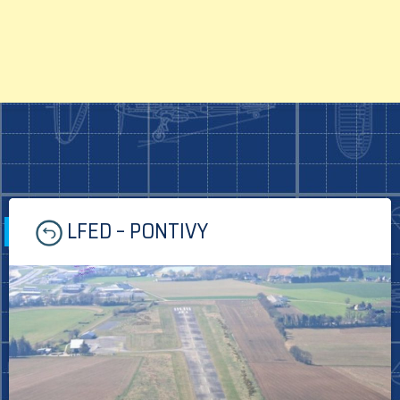
Skip
LFED – PONTIVY
to
content