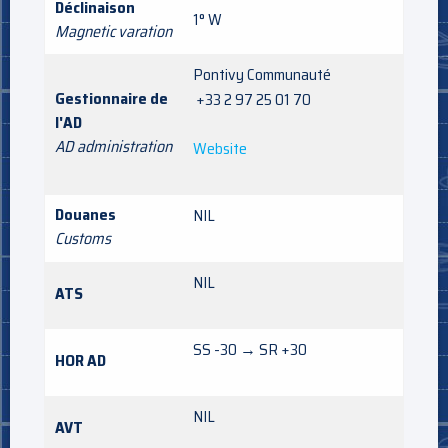
Déclinaison
1° W
Magnetic varation
Pontivy Communauté
Gestionnaire de
+33 2 97 25 01 70
l'AD
AD administration
Website
Douanes
NIL
Customs
NIL
ATS
SS -30 → SR +30
HOR AD
NIL
AVT