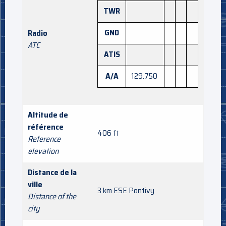
TWR
GND
Radio
ATC
ATIS
A/A
129.750
Altitude de
référence
406 ft
Reference
elevation
Distance de la
ville
3 km ESE Pontivy
Distance of the
city