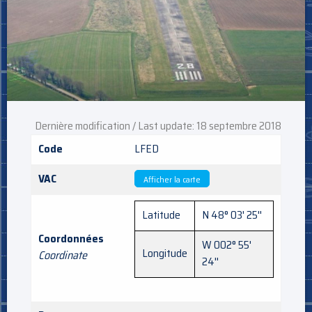
Dernière modification / Last update: 18 septembre 2018
Code
LFED
VAC
Afficher la carte
Latitude
N 48° 03' 25''
Coordonnées
W 002° 55'
Longitude
Coordinate
24''