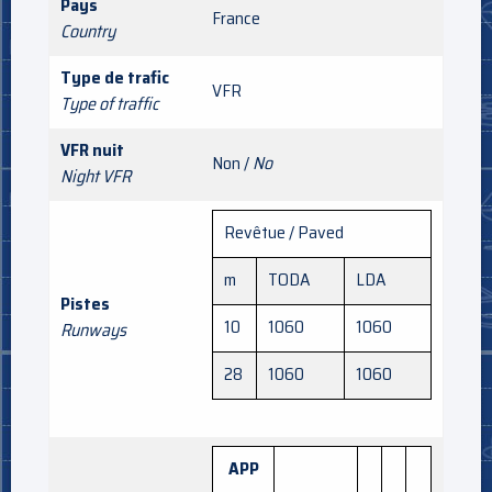
Pays
France
Country
Type de trafic
VFR
Type of traffic
VFR nuit
Non /
No
Night VFR
Revêtue / Paved
m
TODA
LDA
Pistes
10
1060
1060
Runways
28
1060
1060
APP