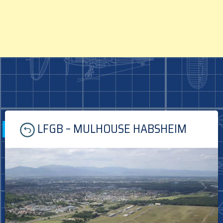
Skip
LFGB – MULHOUSE HABSHEIM
to
content