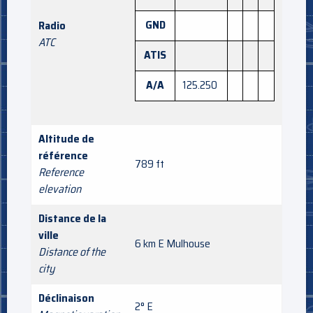
GND
Radio
ATC
ATIS
A/A
125.250
Altitude de
référence
789 ft
Reference
elevation
Distance de la
ville
6 km E Mulhouse
Distance of the
city
Déclinaison
2° E