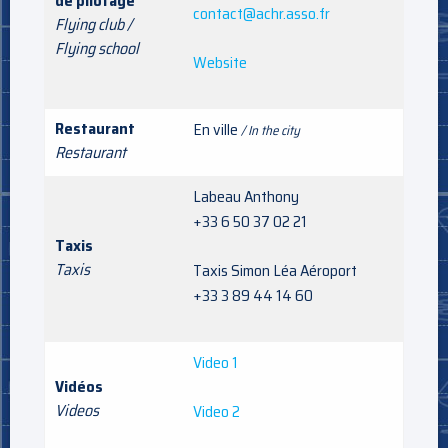
de pilotage
contact@achr.asso.fr
Flying club /
Flying school
Website
Restaurant
En ville
/ In the city
Restaurant
Labeau Anthony
+33 6 50 37 02 21
Taxis
Taxis
Taxis Simon Léa Aéroport
+33 3 89 44 14 60
Video 1
Vidéos
Videos
Video 2