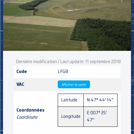
Dernière modification / Last update: 11 septembre 2018
Code
LFGB
VAC
Afficher la carte
Latitude
N 47° 44' 14''
Coordonnées
E 007° 25'
Longitude
Coordinate
47''