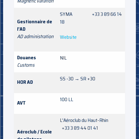
Magnetic varation
SYMA +33 3 89 66 14
Gestionnaire de
18
l'AD
AD administration
Website
Douanes
NIL
Customs
SS -30 → SR +30
HOR AD
100 LL
AVT
L'Aéroclub du Haut-Rhin
+33 3 89 44 01 41
Aéroclub / Ecole