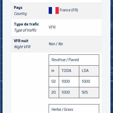
Pays
France (FR)
Country
Type de trafic
VFR
Type of traffic
VFR nuit
Non /
No
Night VFR
Revêtue / Paved
m
TODA
LDA
02
1000
1000
20
1000
925
Herbe / Grass