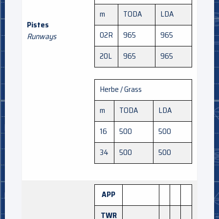
m
TODA
LDA
Pistes
02R
965
965
Runways
20L
965
965
Herbe / Grass
m
TODA
LDA
16
500
500
34
500
500
APP
TWR