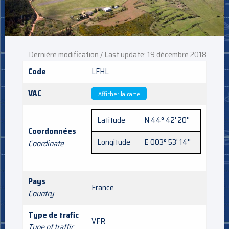
Dernière modification / Last update: 19 décembre 2018
Code
LFHL
VAC
Afficher la carte
Latitude
N 44° 42' 20''
Coordonnées
Longitude
E 003° 53' 14''
Coordinate
Pays
France
Country
Type de trafic
VFR
Type of traffic