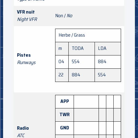
VFR nuit
Non /
No
Night VFR
Herbe / Grass
m
TODA
LDA
Pistes
04
554
884
Runways
22
884
554
APP
TWR
GND
Radio
ATC