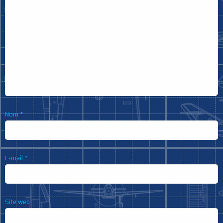
Nom
*
E-mail
*
Site web