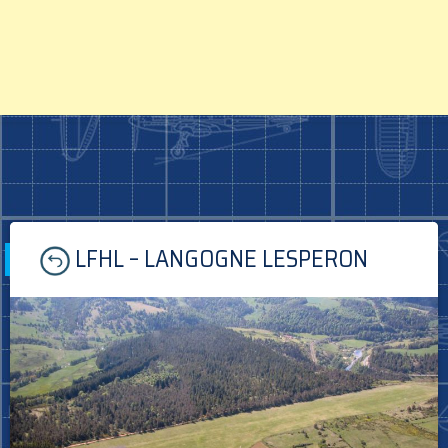
Skip
LFHL – LANGOGNE LESPERON
to
content