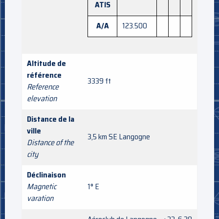
ATIS
A/A
123.500
Altitude de
référence
3339 ft
Reference
elevation
Distance de la
ville
3,5 km SE Langogne
Distance of the
city
Déclinaison
Magnetic
1° E
varation