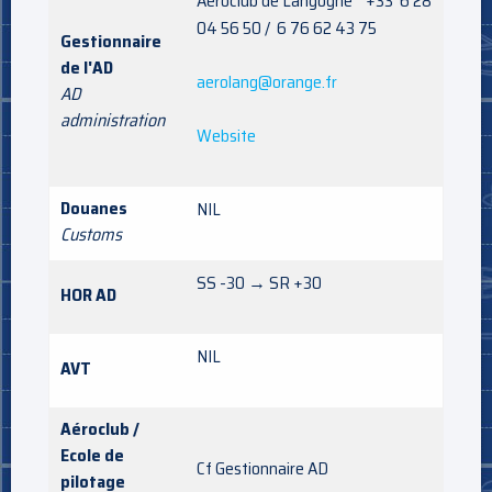
Aéroclub de Langogne +33 6 28
04 56 50 / 6 76 62 43 75
Gestionnaire
de l'AD
aerolang@orange.fr
AD
administration
Website
Douanes
NIL
Customs
SS -30 → SR +30
HOR AD
NIL
AVT
Aéroclub /
Ecole de
Cf Gestionnaire AD
pilotage