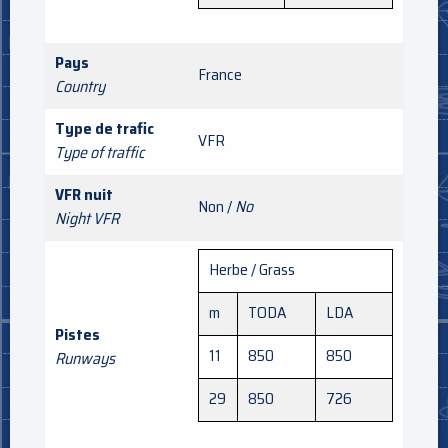
Pays
France
Country
Type de trafic
VFR
Type of traffic
VFR nuit
Non /
No
Night VFR
Herbe / Grass
m
TODA
LDA
Pistes
11
850
850
Runways
29
850
726