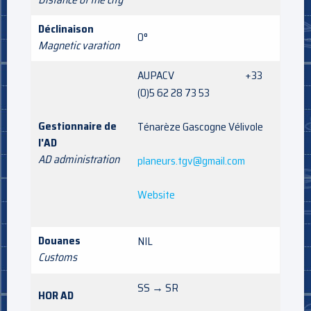
Déclinaison
0°
Magnetic varation
AUPACV +33
(0)5 62 28 73 53
Gestionnaire de
Ténarèze Gascogne Vélivole
l'AD
AD administration
planeurs.tgv@gmail.com
Website
Douanes
NIL
Customs
SS → SR
HOR AD