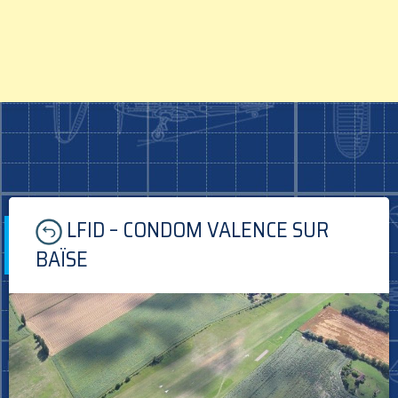
Skip
LFID – CONDOM VALENCE SUR
to
content
BAÏSE