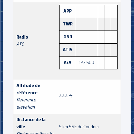
APP
TWR
GND
Radio
ATC
ATIS
A/A
123.500
Altitude de
référence
444 ft
Reference
elevation
Distance de la
ville
5 km SSE de Condom
Distance of the city