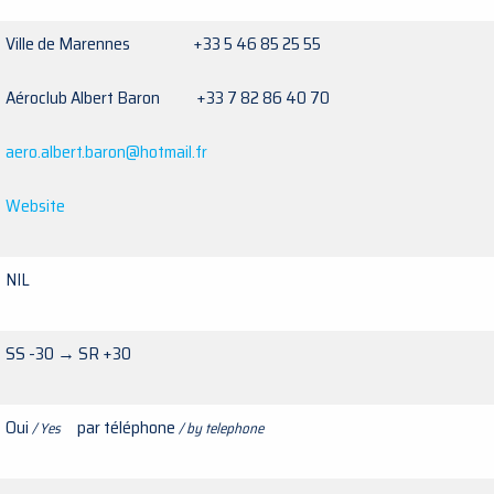
Ville de Marennes +33 5 46 85 25 55
Aéroclub Albert Baron +33
7 82 86 40 70
aero.albert.baron@hotmail.fr
Website
NIL
SS -30 → SR +30
Oui
par téléphone
/ Yes
/ by telephone