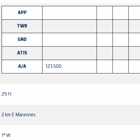
APP
TWR
GND
ATIS
A/A
123.500
29 ft
2 km E Marennes
1° W