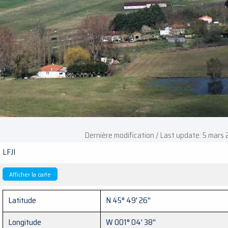
Dernière modification / Last update: 5 mars
LFJI
Afficher la carte
Latitude
N 45° 49' 26''
Longitude
W 001° 04' 38''