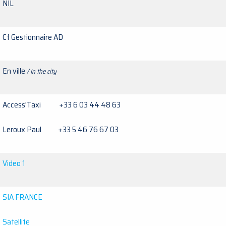
NIL
Cf Gestionnaire AD
En ville
/ In the city
Access'Taxi +33 6 03 44 48 63
Leroux Paul +33 5 46 76 67 03
Video 1
SIA FRANCE
Satellite