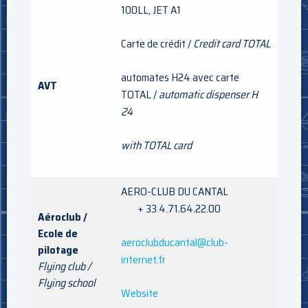
100LL, JET A1
Carte de crédit /
Credit card TOTAL
automates H24 avec carte
AVT
TOTAL /
automatic dispenser H
24
with TOTAL card
AERO-CLUB DU CANTAL
+ 33 4.71.64.22.00
Aéroclub /
Ecole de
aeroclubducantal@club-
pilotage
internet.fr
Flying club /
Flying school
Website