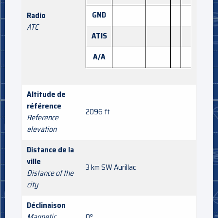
GND
Radio
ATC
ATIS
A/A
Altitude de
référence
2096 ft
Reference
elevation
Distance de la
ville
3 km SW Aurillac
Distance of the
city
Déclinaison
Magnetic
0°