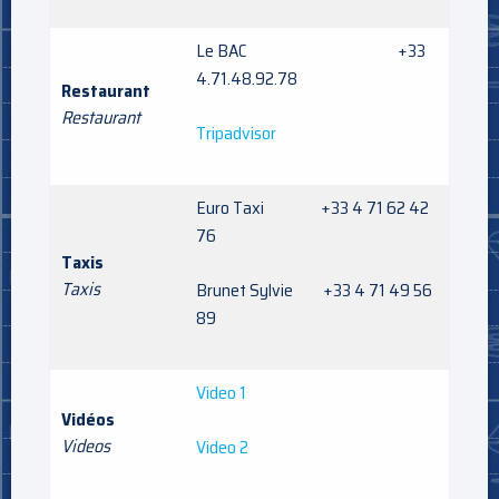
Le BAC +33
4.71.48.92.78
Restaurant
Restaurant
Tripadvisor
Euro Taxi +33 4 71 62 42
76
Taxis
Taxis
Brunet Sylvie +33 4 71 49 56
89
Video 1
Vidéos
Videos
Video 2