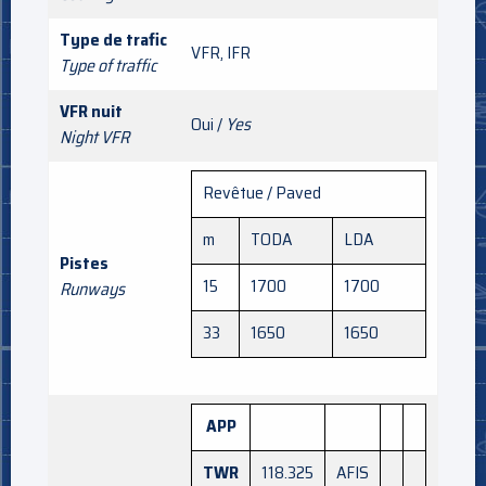
Type de trafic
VFR, IFR
Type of traffic
VFR nuit
Oui /
Yes
Night VFR
Revêtue / Paved
m
TODA
LDA
Pistes
15
1700
1700
Runways
33
1650
1650
APP
TWR
118.325
AFIS