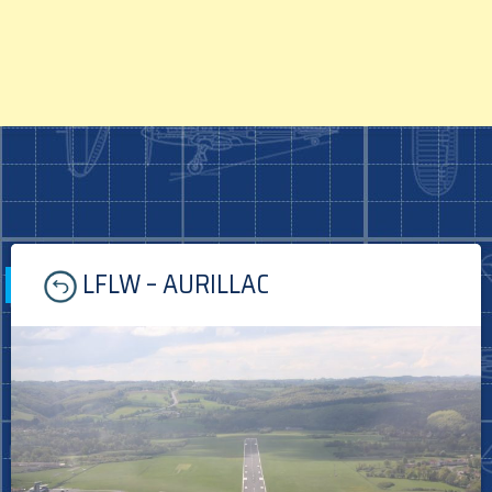
Skip
LFLW – AURILLAC
to
content