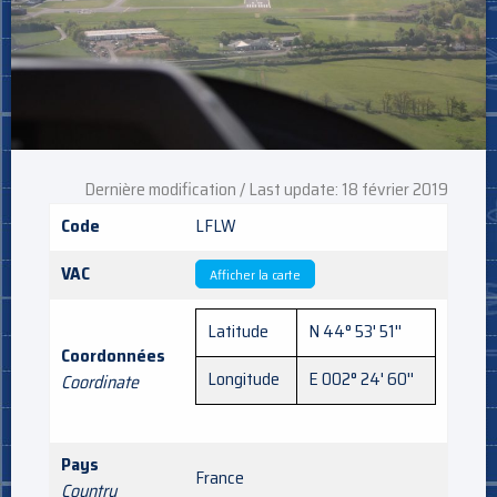
Dernière modification / Last update: 18 février 2019
Code
LFLW
VAC
Afficher la carte
Latitude
N 44° 53' 51''
Coordonnées
Longitude
E 002° 24' 60''
Coordinate
Pays
France
Country