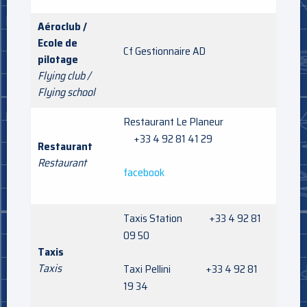
Aéroclub /
Ecole de
Cf Gestionnaire AD
pilotage
Flying club /
Flying school
Restaurant Le Planeur
+33 4 92 81 41 29
Restaurant
Restaurant
facebook
Taxis Station +33 4 92 81
09 50
Taxis
Taxis
Taxi Pellini +33 4 92 81
19 34