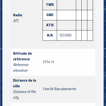
TWR
GND
Radio
ATC
ATIS
A/A
123.500
Altitude de
référence
3714 ft
Reference
elevation
Distance de la
ville
3 km W Barcelonnette
Distance of the
city