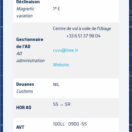
Déclinaison
Magnetic
1° E
varation
Centre de vol à voile de l'Ubaye
+33 6 51 37 98 04
Gestionnaire
de l'AD
cvvu@free.fr
AD
administration
Website
Douanes
NIL
Customs
SS → SR
HOR AD
100LL 0900 -SS
AVT