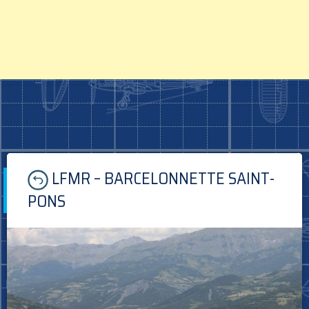
Skip
LFMR – BARCELONNETTE SAINT-
to
content
PONS