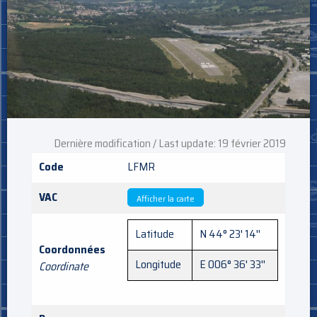
Dernière modification / Last update: 19 février 2019
Code
LFMR
VAC
Afficher la carte
Latitude
N 44° 23' 14''
Coordonnées
Longitude
E 006° 36' 33''
Coordinate