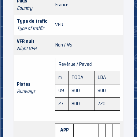
Pays
France
Country
Type de trafic
VFR
Type of traffic
VFR nuit
Non /
No
Night VFR
Revêtue / Paved
m
TODA
LDA
Pistes
09
800
800
Runways
27
800
720
APP