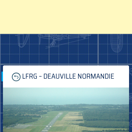
Skip
LFRG – DEAUVILLE NORMANDIE
to
content