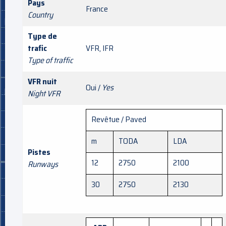
Pays
France
Country
Type de
trafic
VFR, IFR
Type of traffic
VFR nuit
Oui /
Yes
Night VFR
Revêtue / Paved
m
TODA
LDA
Pistes
12
2750
2100
Runways
30
2750
2130