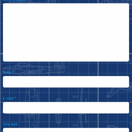
Nom
*
E-mail
*
Site web