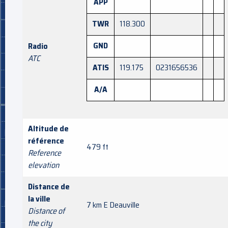
APP
TWR
118.300
GND
Radio
ATC
ATIS
119.175
0231656536
A/A
Altitude de
référence
479 ft
Reference
elevation
Distance de
la ville
7 km E Deauville
Distance of
the city