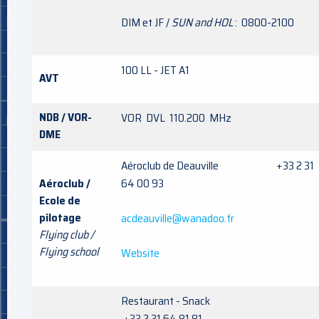
DIM et JF /
SUN and HOL
: 0800-2100
100 LL - JET A1
AVT
NDB / VOR-
VOR DVL 110.200 MHz
DME
Aéroclub de Deauville +33 2 31
Aéroclub /
64 00 93
Ecole de
pilotage
acdeauville@wanadoo.fr
Flying club /
Flying school
Website
Restaurant - Snack
+33 2.31.64.81.81