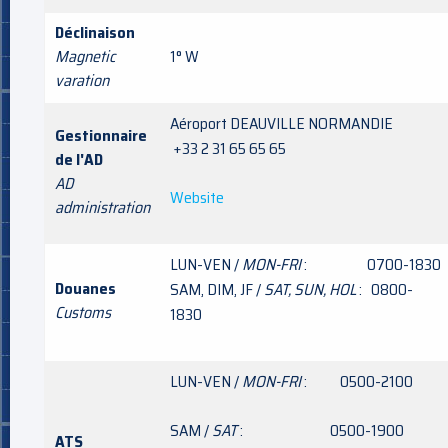
Déclinaison
Magnetic
1° W
varation
Aéroport DEAUVILLE NORMANDIE
Gestionnaire
+33 2 31 65 65 65
de l'AD
AD
Website
administration
LUN-VEN /
MON-FRI
: 0700-1830
Douanes
SAM, DIM, JF /
SAT, SUN, HOL
: 0800-
Customs
1830
LUN-VEN /
MON-FRI
: 0500-2100
SAM /
SAT
: 0500-1900
ATS