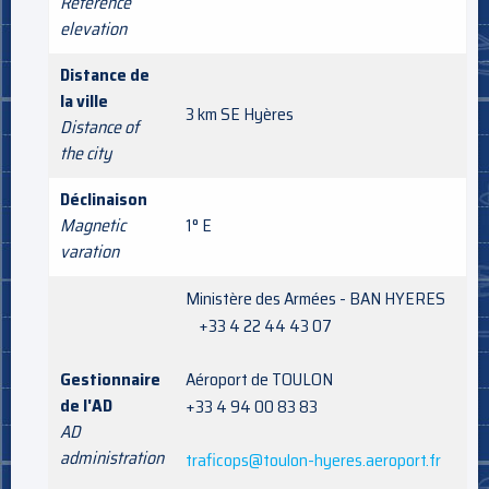
Reference
elevation
Distance de
la ville
3 km SE Hyères
Distance of
the city
Déclinaison
Magnetic
1° E
varation
Ministère des Armées - BAN HYERES
+33 4 22 44 43 07
Gestionnaire
Aéroport de TOULON
de l'AD
+33 4 94 00 83 83
AD
administration
traficops@toulon-hyeres.aeroport.fr