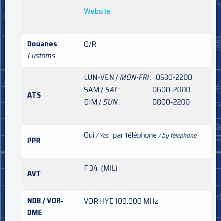
Website
Douanes
O/R
Customs
LUN-VEN /
MON-FRI
: 0530-2200
SAM /
SAT
: 0600-2000
ATS
DIM /
SUN
: 0800-2200
Oui
par téléphone
/ Yes
/ by telephone
PPR
F 34 (MIL)
AVT
NDB / VOR-
VOR HYE 109.000 MHz
DME