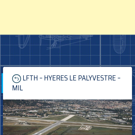
Skip
LFTH – HYERES LE PALYVESTRE –
to
content
MIL