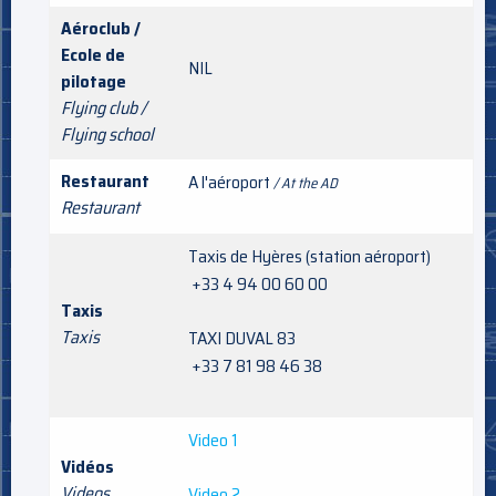
Aéroclub /
Ecole de
NIL
pilotage
Flying club /
Flying school
Restaurant
A l'aéroport
/ At the AD
Restaurant
Taxis de Hyères (station aéroport)
+33 4 94 00 60 00
Taxis
Taxis
TAXI DUVAL 83
+33 7 81 98 46 38
Video 1
Vidéos
Videos
Video 2