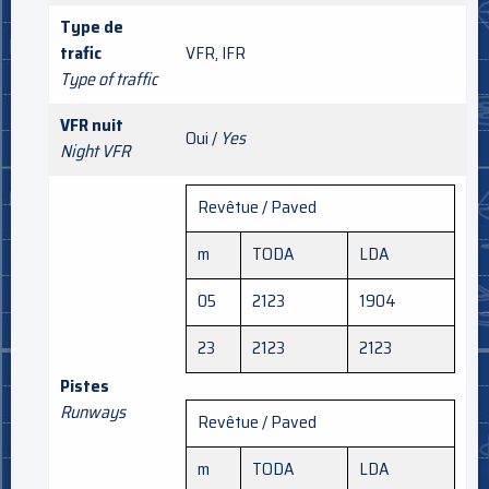
Type de
trafic
VFR, IFR
Type of traffic
VFR nuit
Oui /
Yes
Night VFR
Revêtue / Paved
m
TODA
LDA
05
2123
1904
23
2123
2123
Pistes
Runways
Revêtue / Paved
m
TODA
LDA