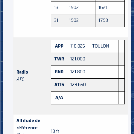
13
1902
1621
31
1902
1793
APP
118.825
TOULON
TWR
121.000
GND
121.800
Radio
ATC
ATIS
129.650
A/A
Altitude de
référence
13 ft