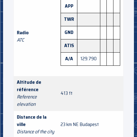
APP
TWR
GND
Radio
ATC
ATIS
A/A
129.790
Altitude de
référence
413 ft
Reference
elevation
Distance de la
ville
23 km NE Budapest
Distance of the city