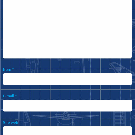
Nom
*
E-mail
*
Site web