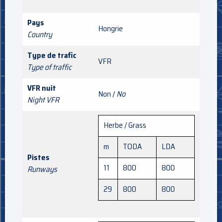
Pays
Hongrie
Country
Type de trafic
VFR
Type of traffic
VFR nuit
Non /
No
Night VFR
Herbe / Grass
m
TODA
LDA
Pistes
11
800
800
Runways
29
800
800