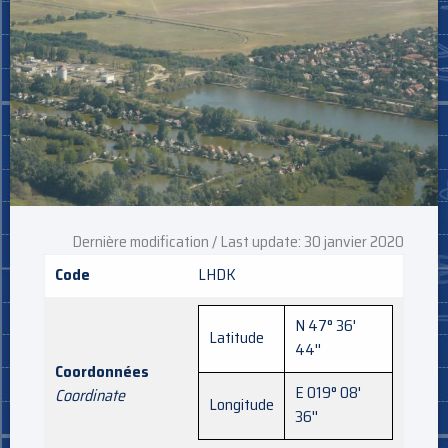
Dernière modification / Last update: 30 janvier 2020
Code
LHDK
N 47° 36'
Latitude
44''
Coordonnées
E 019° 08'
Coordinate
Longitude
36''