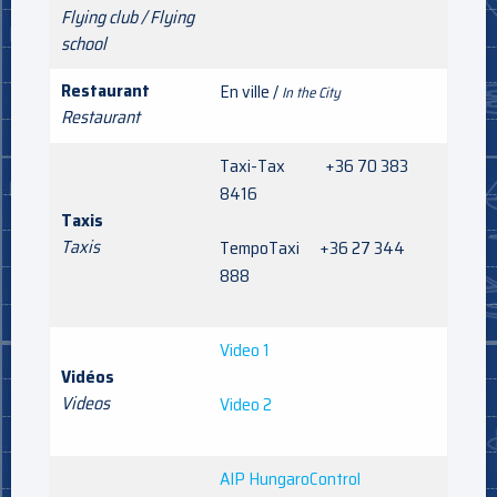
Flying club / Flying
school
Restaurant
En ville /
In the City
Restaurant
Taxi-Tax +36 70 383
8416
Taxis
Taxis
TempoTaxi +36 27 344
888
Video 1
Vidéos
Videos
Video 2
AIP HungaroControl