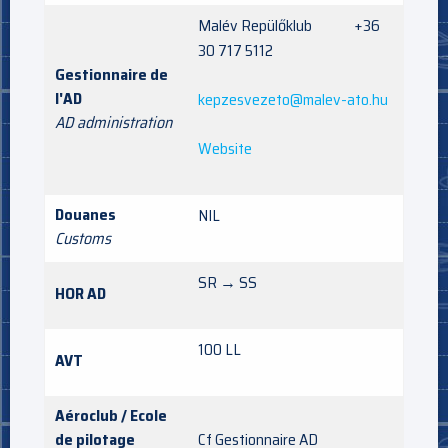
Malév Repülőklub +36
30 717 5112
Gestionnaire de
l'AD
kepzesvezeto@malev-ato.hu
AD administration
Website
Douanes
NIL
Customs
SR → SS
HOR AD
100 LL
AVT
Aéroclub / Ecole
de pilotage
Cf Gestionnaire AD