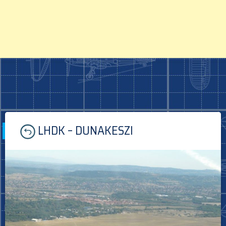
Skip
LHDK – DUNAKESZI
to
content