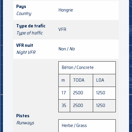
Pays
Hongrie
Country
Type de trafic
VFR
Type of traffic
VFR nuit
Non /
No
Night VFR
Béton / Concrete
m
TODA
LDA
17
2500
1250
35
2500
1250
Pistes
Runways
Herbe / Grass