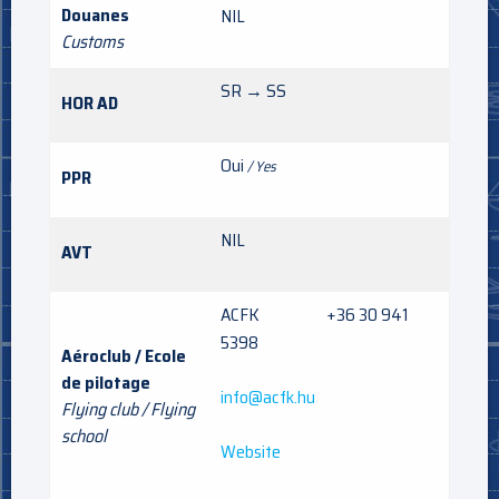
Douanes
NIL
Customs
SR → SS
HOR AD
Oui
/ Yes
PPR
NIL
AVT
ACFK +36 30 941
5398
Aéroclub / Ecole
de pilotage
info@acfk.hu
Flying club / Flying
school
Website