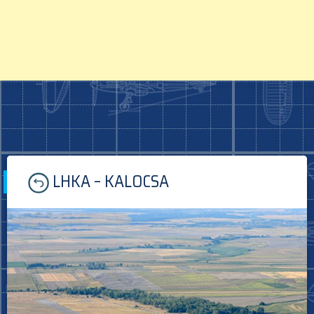
Skip
LHKA – KALOCSA
to
content