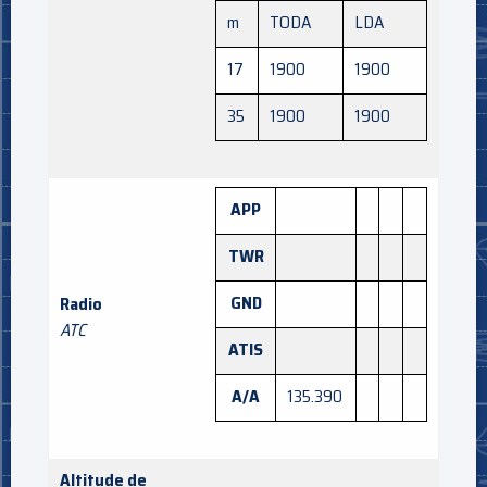
m
TODA
LDA
17
1900
1900
35
1900
1900
APP
TWR
GND
Radio
ATC
ATIS
A/A
135.390
Altitude de