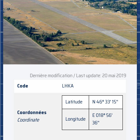
Dernière modification / Last update: 20 mai 2019
Code
LHKA
Latitude
N 46° 33' 15''
Coordonnées
E 018° 56'
Longitude
Coordinate
36''