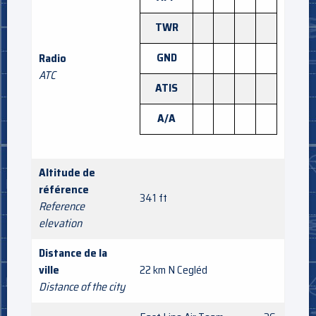
TWR
GND
Radio
ATC
ATIS
A/A
Altitude de
référence
341 ft
Reference
elevation
Distance de la
ville
22 km N Cegléd
Distance of the city