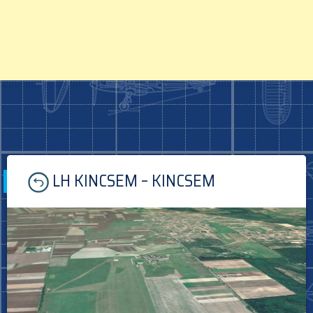
Skip
LH KINCSEM – KINCSEM
to
content