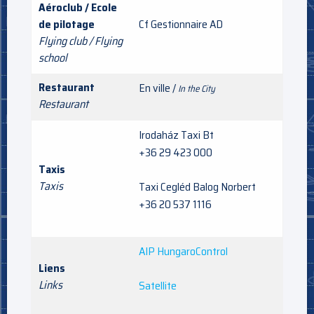
Aéroclub / Ecole
de pilotage
Cf Gestionnaire AD
Flying club / Flying
school
Restaurant
En ville /
In the City
Restaurant
Irodaház Taxi Bt
+36 29 423 000
Taxis
Taxis
Taxi Cegléd Balog Norbert
+36 20 537 1116
AIP HungaroControl
Liens
Links
Satellite