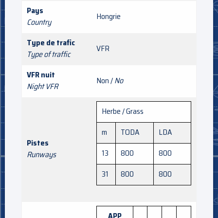
Pays
Hongrie
Country
Type de trafic
VFR
Type of traffic
VFR nuit
Non /
No
Night VFR
Herbe / Grass
m
TODA
LDA
Pistes
13
800
800
Runways
31
800
800
APP