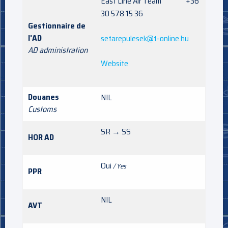
East Line Air Team +36
30 578 15 36
Gestionnaire de
l'AD
setarepulesek@t-online.hu
AD administration
Website
Douanes
NIL
Customs
SR → SS
HOR AD
Oui
/ Yes
PPR
NIL
AVT