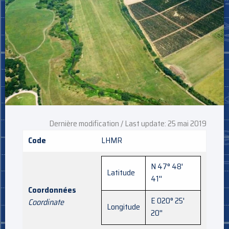
Dernière modification / Last update: 25 mai 2019
Code
LHMR
N 47° 48'
Latitude
41''
Coordonnées
E 020° 25'
Coordinate
Longitude
20''