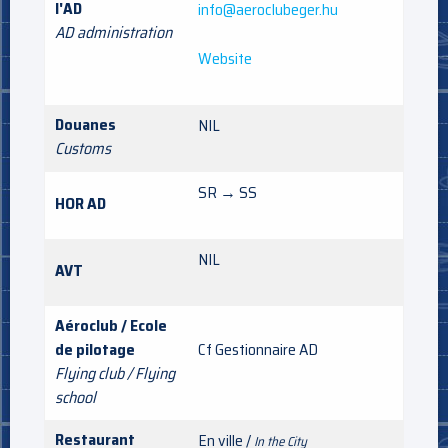
l'AD
info@aeroclubeger.hu
AD administration
Website
Douanes
NIL
Customs
SR → SS
HOR AD
NIL
AVT
Aéroclub / Ecole
de pilotage
Cf Gestionnaire AD
Flying club / Flying
school
Restaurant
En ville /
In the City