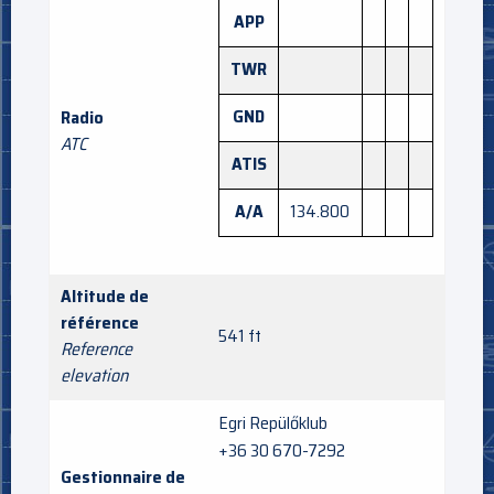
APP
TWR
GND
Radio
ATC
ATIS
A/A
134.800
Altitude de
référence
541 ft
Reference
elevation
Egri Repülőklub
+36 30 670-7292
Gestionnaire de