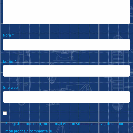
Nom
*
E-mail
*
Site web
Enregistrer mon nom, mon e-mail et mon site dans le navigateur pour
mon prochain commentaire.