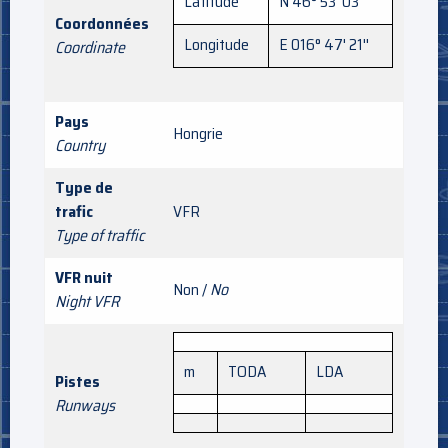
Latitude
N 46° 53' 03''
Coordonnées
Longitude
E 016° 47' 21''
Coordinate
Pays
Hongrie
Country
Type de
trafic
VFR
Type of traffic
VFR nuit
Non /
No
Night VFR
m
TODA
LDA
Pistes
Runways