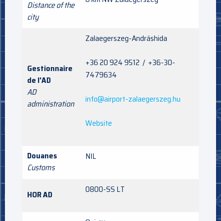
Distance of the
city
Zalaegerszeg-Andráshida
+36 20 924 9512 / +36-30-
Gestionnaire
7479634
de l'AD
AD
info@airport-zalaegerszeg.hu
administration
Website
Douanes
NIL
Customs
0800-SS LT
HOR AD