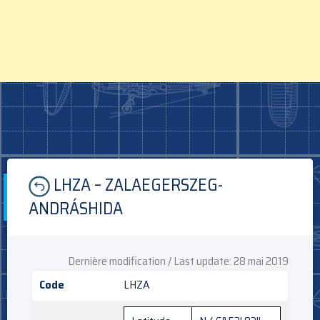
Skip
LHZA – ZALAEGERSZEG-
to
content
ANDRÁSHIDA
Dernière modification / Last update: 28 mai 2019
Code
LHZA