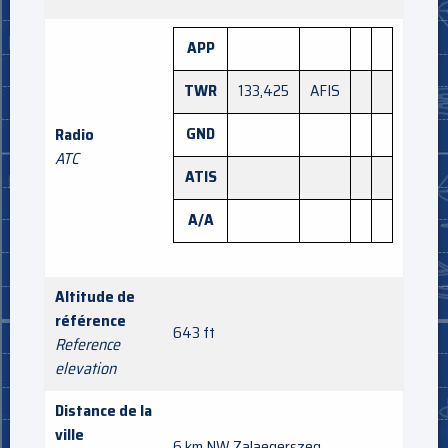
APP
TWR
133,425
AFIS
GND
Radio
ATC
ATIS
A/A
Altitude de
référence
643 ft
Reference
elevation
Distance de la
ville
6 km NW Zalaegerszeg