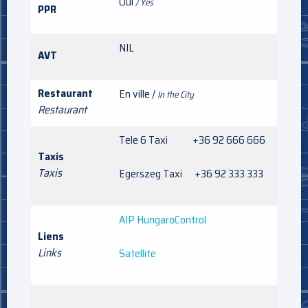
Oui
/ Yes
PPR
NIL
AVT
Restaurant
En ville /
In the City
Restaurant
Tele 6 Taxi +36 92 666 666
Taxis
Taxis
Egerszeg Taxi +36 92 333 333
AIP HungaroControl
Liens
Links
Satellite