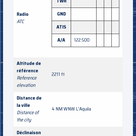
TWR
GND
Radio
ATC
ATIS
A/A
122.500
Altitude de
référence
2211 ft
Reference
elevation
Distance de
la ville
4 NM WNW L'Aquila
Distance of
the city
Déclinaison