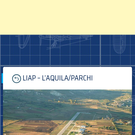
Skip
LIAP – L’AQUILA/PARCHI
to
content