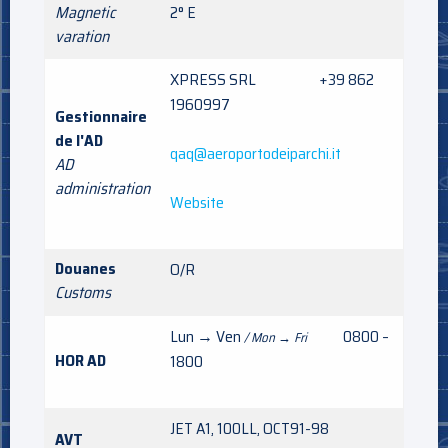
Magnetic
2° E
varation
XPRESS SRL +39 862
1960997
Gestionnaire
de l'AD
qaq@aeroportodeiparchi.it
AD
administration
Website
Douanes
O/R
Customs
Lun → Ven
0800 –
/ Mon → Fri
HOR AD
1800
JET A1, 100LL, OCT91-98
AVT