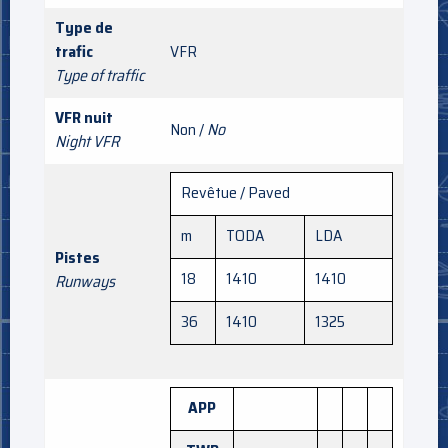
Type de
trafic
VFR
Type of traffic
VFR nuit
Non /
No
Night VFR
Revêtue / Paved
m
TODA
LDA
Pistes
18
1410
1410
Runways
36
1410
1325
APP