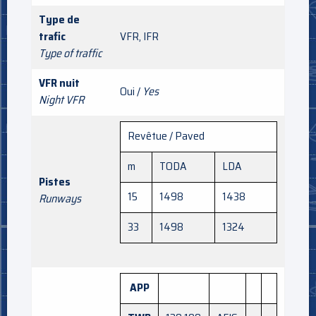
Type de
trafic
VFR, IFR
Type of traffic
VFR nuit
Oui /
Yes
Night VFR
Revêtue / Paved
m
TODA
LDA
Pistes
15
1498
1438
Runways
33
1498
1324
APP