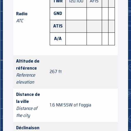
TWR
120.100
AFIS
GND
Radio
ATC
ATIS
A/A
Altitude de
référence
267 ft
Reference
elevation
Distance de
la ville
1.6 NM SSW of Foggia
Distance of
the city
Déclinaison