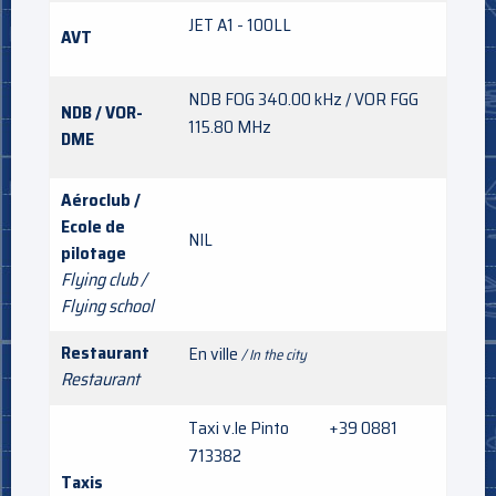
JET A1 - 100LL
AVT
NDB FOG 340.00 kHz / VOR FGG
NDB / VOR-
115.80 MHz
DME
Aéroclub /
Ecole de
NIL
pilotage
Flying club /
Flying school
Restaurant
En ville
/ In the city
Restaurant
Taxi v.le Pinto +39 0881
713382
Taxis